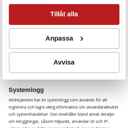
Information om backuphantering
och annons- och analysföretag som
För att säkerställa trygg hantering av användarnas data har
Tillåt alla
vi samarbetar med. Dessa kan i sin
vi en omfattande backupstrategi:
tur kombinera informationen med
Dagliga säkerhetskopior av all data.
Veckovisa fullständiga databaskopior som extra
annan information som du har
Anpassa
skydd.
tillhandahållit eller som de har
Lagring på minst två geografiskt åtskilda platser i
samlat in när du har använt deras
minst 90 dagar.
Avvisa
Kvartalsvisa återläsningstester för att säkerställa
tjänster.
att säkerhetskopior är återställningsbara.
Systemlogg
Molntjänsten har en systemlogg som används för att
registrera och lagra viktig information om användaraktivitet
och systemhändelser. Den innehåller bland annat detaljer
om inloggningar, såsom tidpunkt, användar-ID och IP-