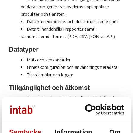
de data som genereras av deras uppkopplade
produkter och tjänster.
Data kan exporteras och delas med tredje part.
Data tillhandahålls i rapporter samt i
standardiserade format (PDF, CSV, JSON via API).
Datatyper
Mät- och sensorvärden
Enhetskonfiguration och användningsmetadata
Tidsstämplar och loggar
Tillgänglighet och åtkomst
Data är kontinuerligt tillgänglig via
IntabCloud
.
Export kan göras via självbetjäning i portalen eller
genom kontakt med supporten.
Begränsningar kan förekomma för realtidsdata,
samt för proprietära algoritmer och interna
Samtycke
Information
Om