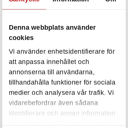
systemdata.
Åtkomst ges endast till kontoägaren eller behöriga
representanter.
Denna webbplats använder
Lagringstid och gallring
cookies
Data lagras under abonnemangsperioden.
Vid avtalets slut sparas data i 60 dagar om inget
Vi använder enhetsidentifierare för
annat avtalats, därefter raderas den.
Säkerhetskopior behålls i 90 dagar enligt vår
att anpassa innehållet och
policy.
annonserna till användarna,
tillhandahålla funktioner för sociala
medier och analysera vår trafik. Vi
vidarebefordrar även sådana
identifierare och annan information
från din enhet till de sociala medier