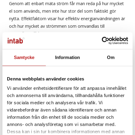
Genom att enbart mäta ström får man reda på hur mycket
el som används, men inte hur stor del som faktiskt gör
nytta. Effektfaktorn visar hur effektiv energianvändningen är
och hur mycket av strömmen som omvandlas till
användbar effekt.
Kostnadsbesparing med bättre
effektfaktor
Samtycke
Information
Om
Fasvinkeln är ett mått på den fasförskjutning som
förekommer mellan ström och spänning. Den är alltså ett
Denna webbplats använder cookies
mått på hur effektivt energin används. Vissa elbolag kan ta
ut högre avgifter om användaren har tillämpningar med en
Vi använder enhetsidentifierare för att anpassa innehållet
låg eller eftersläpande effektfaktor. Anledningen är att
och annonserna till användarna, tillhandahålla funktioner
elnätet och utrustningen för överföring av elen måste
för sociala medier och analysera vår trafik. Vi
överdimensioneras för att kunna hantera den skenbara
vidarebefordrar även sådana identifierare och annan
information från din enhet till de sociala medier och
effekten, alltså summan av den reaktiva och aktiva effekten.
annons- och analysföretag som vi samarbetar med.
Samtidigt blir konsumenterna enbart fakturerade för den
Dessa kan i sin tur kombinera informationen med annan
aktiva effekten, alltså antalet förbrukade kilowattimmar.