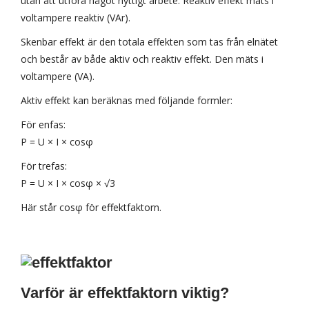
utan att utföra något nyttigt arbete. Reaktiv effekt mäts i
voltampere reaktiv (VAr).
Skenbar effekt är den totala effekten som tas från elnätet
och består av både aktiv och reaktiv effekt. Den mäts i
voltampere (VA).
Aktiv effekt kan beräknas med följande formler:
För enfas:
P = U × I × cosφ
För trefas:
P = U × I × cosφ × √3
Här står cosφ för effektfaktorn.
Varför är effektfaktorn viktig?