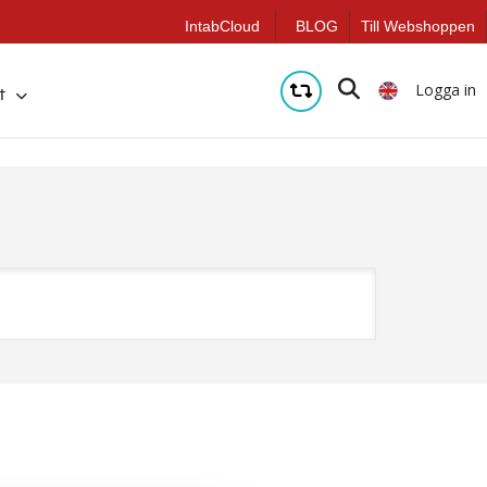
IntabCloud
BLOG
Till Webshoppen
Logga in
t