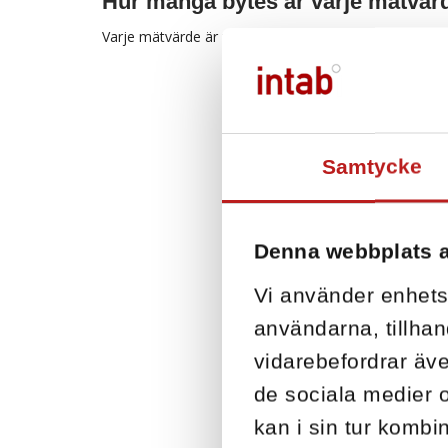
Hur många bytes är varje mätvär
Varje mätvärde är fyra bytes.
Samtycke
Denna webbplats 
Vi använder enhetsi
användarna, tillhan
vidarebefordrar äve
de sociala medier 
kan i sin tur komb