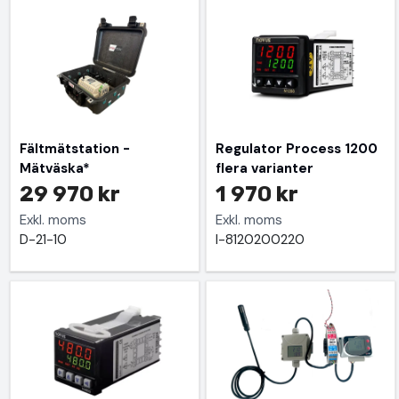
Fältmätstation -
Regulator Process 1200
Mätväska*
flera varianter
29 970 kr
1 970 kr
Exkl. moms
Exkl. moms
D-21-10
I-8120200220