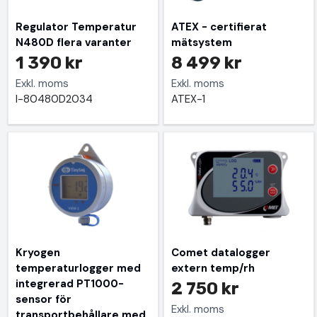
Regulator Temperatur
ATEX - certifierat
N480D flera varanter
mätsystem
1 390 kr
8 499 kr
Exkl. moms
Exkl. moms
I-80480D2034
ATEX-1
Kryogen
Comet datalogger
temperaturlogger med
extern temp/rh
integrerad PT1000-
2 750 kr
sensor för
Exkl. moms
transportbehållare med