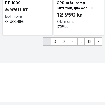
PT-1000
GPS, stöt, temp,
lufttryck, ljus och RH
6 990 kr
12 990 kr
Exkl. moms
Q-U0246G
Exkl. moms
175Plus
1
2
3
4
...
10
›