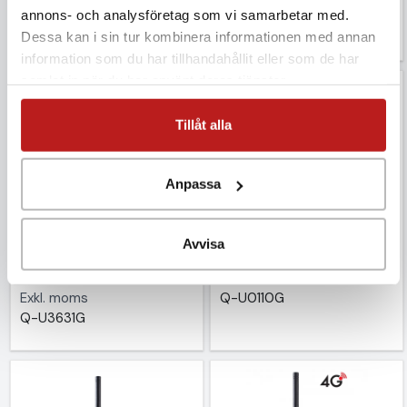
Exkl. moms
Exkl. moms
annons- och analysföretag som vi samarbetar med.
Q-U3121G
Q-U3120G
Dessa kan i sin tur kombinera informationen med annan
information som du har tillhandahållit eller som de har
samlat in när du har använt deras tjänster.
Tillåt alla
Anpassa
4G-logger int temp/RH
4G-logger intern temp
Avvisa
& ext temp
6 150 kr
6 990 kr
Exkl. moms
Exkl. moms
Q-U0110G
Q-U3631G