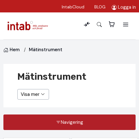
Logga in
IntabCloud
BLOG
Hem
Mätinstrument
Mätinstrument
Visa mer
Navigering