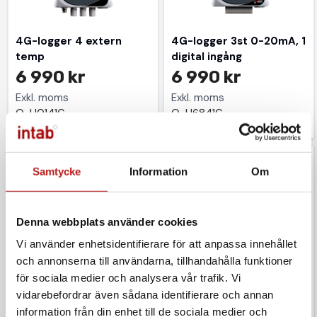
4G-logger 4 extern
4G-logger 3st 0-20mA, 1
temp
digital ingång
6 990 kr
6 990 kr
Exkl. moms
Exkl. moms
Q-U0141G
Q-U6841G
Samtycke
Information
Om
Denna webbplats använder cookies
Vi använder enhetsidentifierare för att anpassa innehållet
och annonserna till användarna, tillhandahålla funktioner
4G-logger ext. temp/rh
4G-logger intern
för sociala medier och analysera vår trafik. Vi
4G
temp/rh
vidarebefordrar även sådana identifierare och annan
6 590 kr
6 990 kr
information från din enhet till de sociala medier och