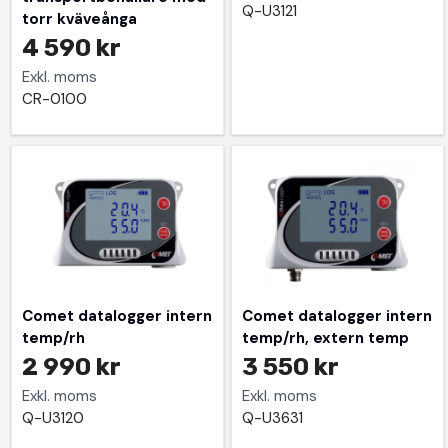
Q-U3121
torr kväveånga
4 590 kr
Exkl. moms
CR-0100
Comet datalogger intern
Comet datalogger intern
temp/rh
temp/rh, extern temp
2 990 kr
3 550 kr
Exkl. moms
Exkl. moms
Q-U3120
Q-U3631