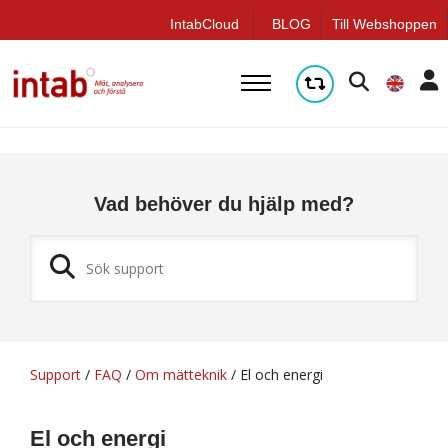
q
IntabCloud
BLOG
Till Webshoppen
Vad behöver du hjälp med?
Support
/
FAQ
/
Om mätteknik
/
El och energi
El och energi