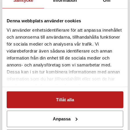
Samtycke
Information
Om
Produkter för energieffektivisering
Denna webbplats använder cookies
Vi använder enhetsidentifierare för att anpassa innehållet
Energi kan inte förintas eller nyskapas; den
och annonserna till användarna, tillhandahålla funktioner
kan endast omvandlas mellan olika
för sociala medier och analysera vår trafik. Vi
energiformer.
vidarebefordrar även sådana identifierare och annan
Termodynamikens första huvudsats.
information från din enhet till de sociala medier och
annons- och analysföretag som vi samarbetar med.
Dessa kan i sin tur kombinera informationen med annan
Källor:
Wikipedia
,
Svensk Energi
information som du har tillhandahållit eller som de har
samlat in när du har använt deras tjänster.
PRENUMERERA PÅ VÅRT NYHETSBREV
Tillåt alla
Anpassa