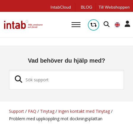
q
IntabCloud
BLOG
Till Webshoppen
Vad behöver du hjälp med?
Support
/
FAQ
/
Tinytag
/
Ingen kontakt med Tinytag
/
Problem med uppkoppling mot dockningsplattan