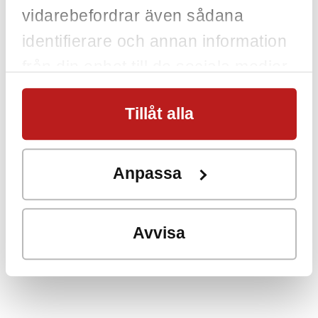
vidarebefordrar även sådana
identifierare och annan information
från din enhet till de sociala medier
och annons- och analysföretag som
Tillåt alla
vi samarbetar med. Dessa kan i sin
tur kombinera informationen med
annan information som du har
Anpassa
tillhandahållit eller som de har
samlat in när du har använt deras
Avvisa
tjänster.