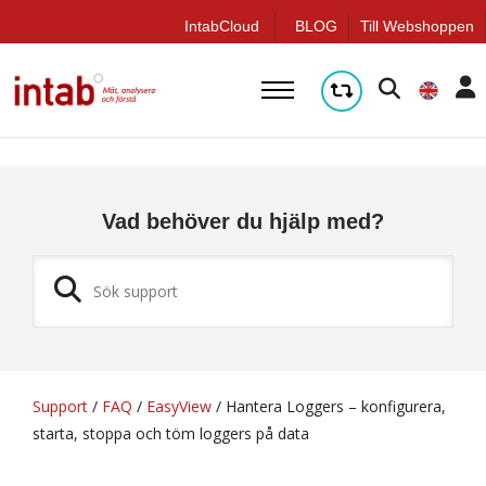
q
IntabCloud
BLOG
Till Webshoppen
Vad behöver du hjälp med?
Support
/
FAQ
/
EasyView
/
Hantera Loggers – konfigurera,
starta, stoppa och töm loggers på data