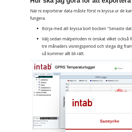
Hur ska jag göra för att exporter
När ni exporterar data måste först ni kryssa ur de kan
fungera.
Börja med att kryssa bort bocken "Senaste da
Välj sedan mätperioden ni önskat vilket också fi
tre månaders visningsperiod och stega dig fram
så kommer allt bli rätt.
Samtycke