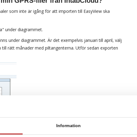
a min GPRS-filer från IntabCloud?
aler som inte är igång för att importen till EasyView ska
ta" under diagrammet.
nns under diagrammet. Är det exempelvis januari till april, välj
 till rätt månader med piltangenterna. Utför sedan exporten
Information