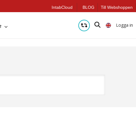
IntabCloud
BLOG
Till Webshoppen
Logga in
t