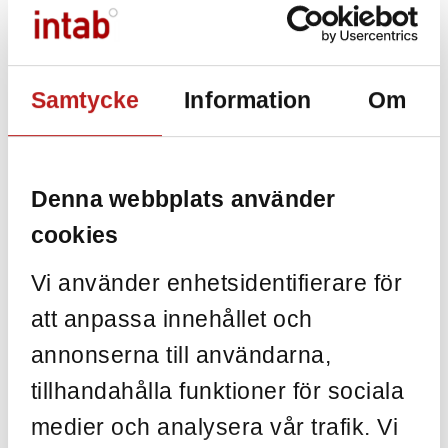
I Anteckningar finns utrymme för att skriva text angående
den aktiva diagramfliken. Fyll i spårbarhetsinformation eller
bara lite information för att du själv skall komma ihåg var
du var sist.
Samtycke
Information
Om
Observera att du har till ditt förfogande en
anteckningssida per diagramflik.
Denna webbplats använder
Läs mer om Easyview här
cookies
Uppgradera från Light till Pro
Vi använder enhetsidentifierare för
att anpassa innehållet och
PRENUMERERA PÅ VÅRT NYHETSBREV
annonserna till användarna,
tillhandahålla funktioner för sociala
medier och analysera vår trafik. Vi