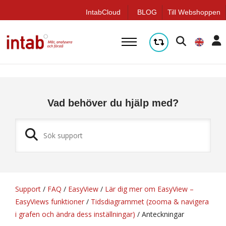
q
IntabCloud
BLOG
Till Webshoppen
Vad behöver du hjälp med?
Support
/
FAQ
/
EasyView
/
Lär dig mer om EasyView –
EasyViews funktioner
/
Tidsdiagrammet (zooma & navigera
i grafen och ändra dess inställningar)
/
Anteckningar