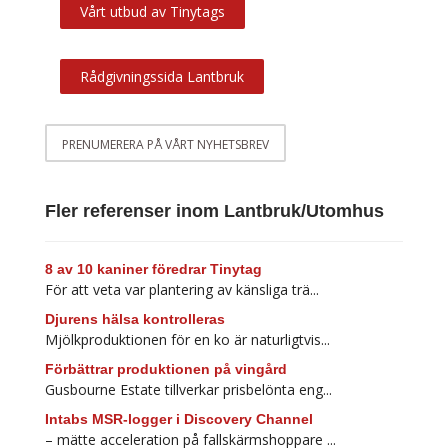
Vårt utbud av Tinytags
Rådgivningssida Lantbruk
PRENUMERERA PÅ VÅRT NYHETSBREV
Fler referenser inom Lantbruk/Utomhus
8 av 10 kaniner föredrar Tinytag
För att veta var plantering av känsliga trä...
Djurens hälsa kontrolleras
Mjölkproduktionen för en ko är naturligtvis...
Förbättrar produktionen på vingård
Gusbourne Estate tillverkar prisbelönta eng...
Intabs MSR-logger i Discovery Channel
– mätte acceleration på fallskärmshoppare ...