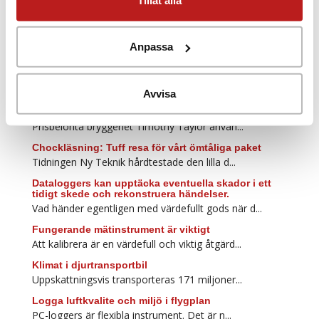
Fler referenser inom Logistik & transport
Anpassa
Blev imponerad, mäter nu i undervisningen
Sjöfartshögskolan i Kalmar utbildar driftsingen...
Avvisa
Bryggeriet som förstår vikten av bra kvalitet
Prisbelönta bryggeriet Timothy Taylor använ...
Chockläsning: Tuff resa för vårt ömtåliga paket
Tidningen Ny Teknik hårdtestade den lilla d...
Dataloggers kan upptäcka eventuella skador i ett
tidigt skede och rekonstruera händelser.
Vad händer egentligen med värdefullt gods när d...
Fungerande mätinstrument är viktigt
Att kalibrera är en värdefull och viktig åtgärd...
Klimat i djurtransportbil
Uppskattningsvis transporteras 171 miljoner...
Logga luftkvalite och miljö i flygplan
PC-loggers är flexibla instrument. Det är n...