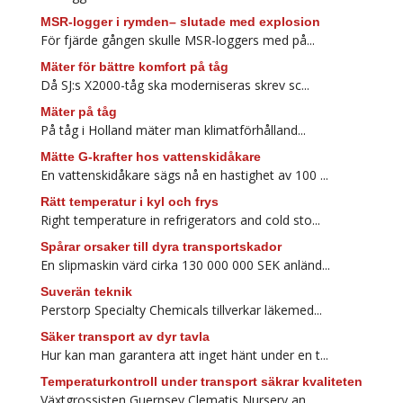
MSR-logger i rymden– slutade med explosion
För fjärde gången skulle MSR-loggers med på...
Mäter för bättre komfort på tåg
Då SJ:s X2000-tåg ska moderniseras skrev sc...
Mäter på tåg
På tåg i Holland mäter man klimatförhålland...
Mätte G-krafter hos vattenskidåkare
En vattenskidåkare sägs nå en hastighet av 100 ...
Rätt temperatur i kyl och frys
Right temperature in refrigerators and cold sto...
Spårar orsaker till dyra transportskador
En slipmaskin värd cirka 130 000 000 SEK anländ...
Suverän teknik
Perstorp Specialty Chemicals tillverkar läkemed...
Säker transport av dyr tavla
Hur kan man garantera att inget hänt under en t...
Temperaturkontroll under transport säkrar kvaliteten
Växtgrossisten Guernsey Clematis Nursery an...