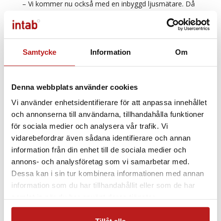
– Vi kommer nu också med en inbyggd ljusmätare. Då
kommer man t ex att kunna se om lådan öppnats
under transporten och när exakt detta har skett,
avslutar Sanna Arnfjorden Wadström.
Samtycke
Information
Om
Text av Börje Åhgren, ur tidningen Pack & Plast nr 9
2009
Denna webbplats använder cookies
Bildtext:
Tavlan som tillhör Helsingborgs museer
Vi använder enhetsidentifierare för att anpassa innehållet
föreställer en kunglighet vid det franska hovet. Den
och annonserna till användarna, tillhandahålla funktioner
skickade från Helsingborg till Vasa i Finland med lastbil.
för sociala medier och analysera vår trafik. Vi
Foto: Sven Olof Larsén
vidarebefordrar även sådana identifierare och annan
information från din enhet till de sociala medier och
annons- och analysföretag som vi samarbetar med.
Dessa kan i sin tur kombinera informationen med annan
Rådgivningssida Museeum och Slott
information som du har tillhandahållit eller som de har
samlat in när du har använt deras tjänster.
PRENUMERERA PÅ VÅRT NYHETSBREV
Tillåt alla