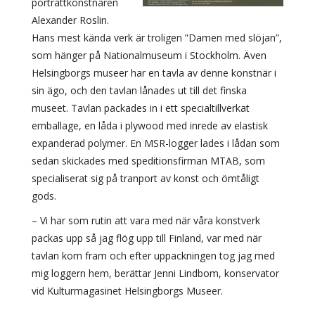
porträttkonstnären
Alexander Roslin.
Hans mest kända verk är troligen ”Damen med slöjan”,
som hänger på Nationalmuseum i Stockholm. Även
Helsingborgs museer har en tavla av denne konstnär i
sin ägo, och den tavlan lånades ut till det finska
museet. Tavlan packades in i ett specialtillverkat
emballage, en låda i plywood med inrede av elastisk
expanderad polymer. En MSR-logger lades i lådan som
sedan skickades med speditionsfirman MTAB, som
specialiserat sig på tranport av konst och ömtåligt
gods.
– Vi har som rutin att vara med när våra konstverk
packas upp så jag flög upp till Finland, var med när
tavlan kom fram och efter uppackningen tog jag med
mig loggern hem, berättar Jenni Lindbom, konservator
vid Kulturmagasinet Helsingborgs Museer.