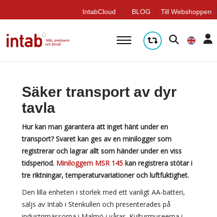
q
IntabCloud
BLOG
Till Webshoppen
Säker transport av dyr
tavla
Hur kan man garantera att inget hänt under en
transport? Svaret kan ges av en minilogger som
registrerar och lagrar allt som händer under en viss
tidsperiod.
Miniloggern MSR 145
kan registrera stötar i
tre riktningar, temperaturvariationer och luftfuktighet.
Den lilla enheten i storlek med ett vanligt AA-batteri,
säljs av Intab i Stenkullen och presenterades på
industrimässorna i Malmö i våras. Kulturmuseerna i