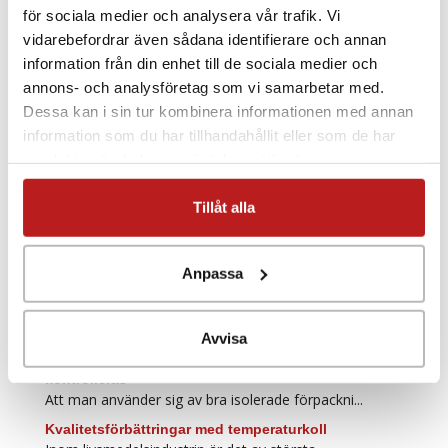
för sociala medier och analysera vår trafik. Vi
vidarebefordrar även sådana identifierare och annan
PRENUMERERA PÅ VÅRT NYHETSBREV
information från din enhet till de sociala medier och
annons- och analysföretag som vi samarbetar med.
Fler referenser inom Livsmedel
Dessa kan i sin tur kombinera informationen med annan
information som du har tillhandahållit eller som de har
samlat in när du har använt deras tjänster.
Bryggeriet som förstår vikten av bra kvalitet
Prisbelönta bryggeriet Timothy Taylor använ...
Tillåt alla
Effektivare energianvändning på mejeri
I ett arbete från Linköpings Tekniska Högsk...
Effektiviserar vår forskning och utveckling
Anpassa
Chr. Hansen A/S, Hörsholm är ett av vä...
Förbättrar produktionen på vingård
Gusbourne Estate tillverkar prisbelönta eng...
Avvisa
Förpackningar för livsmedel och läkemedel
kontrolleras
Att man använder sig av bra isolerade förpackni...
Kvalitetsförbättringar med temperaturkoll