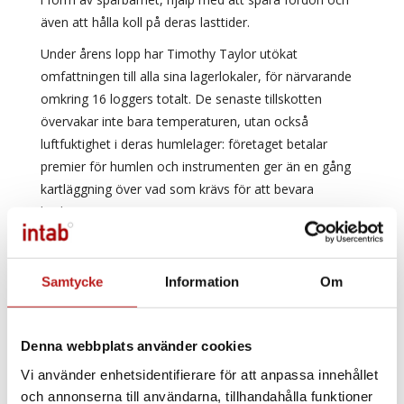
även att hålla koll på deras lasttider.
Under årens lopp har Timothy Taylor utökat
omfattningen till alla sina lagerlokaler, för närvarande
omkring 16 loggers totalt. De senaste tillskotten
övervakar inte bara temperaturen, utan också
luftfuktighet i deras humlelager: företaget betalar
premier för humlen och instrumenten ger än en gång
kartläggning över vad som krävs för att bevara
kvaliteten.
Nick avslutar: "Radiologgrarna har varit oersättligt
användbara i att utveckla våra kvalitetskrav och även
Samtycke
Information
Om
hjälpt oss att uppnå Cask Marque- ackreditering för
våra lagerdepåer. Jag vet inte vad vi skulle göra utan
dem!"
Denna webbplats använder cookies
Vi använder enhetsidentifierare för att anpassa innehållet
Mäta på livsmedel
Våra radiologgers
och annonserna till användarna, tillhandahålla funktioner