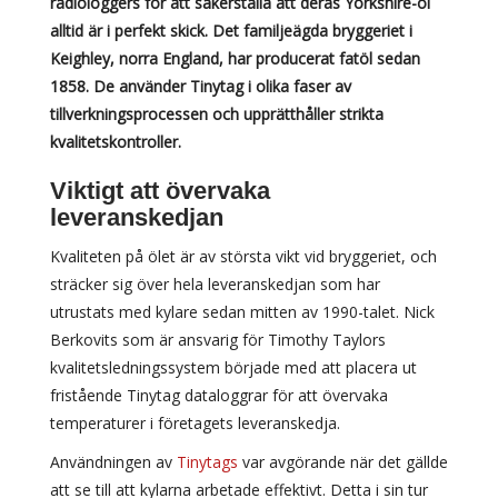
radiologgers för att säkerställa att deras Yorkshire-öl
alltid är i perfekt skick. Det familjeägda bryggeriet i
Keighley, norra England, har producerat fatöl sedan
1858. De använder Tinytag i olika faser av
tillverkningsprocessen och upprätthåller strikta
kvalitetskontroller.
Viktigt att övervaka
leveranskedjan
Kvaliteten på ölet är av största vikt vid bryggeriet, och
sträcker sig över hela leveranskedjan som har
utrustats med kylare sedan mitten av 1990-talet. Nick
Berkovits som är ansvarig för Timothy Taylors
kvalitetsledningssystem började med att placera ut
fristående Tinytag dataloggrar för att övervaka
temperaturer i företagets leveranskedja.
Användningen av
Tinytags
var avgörande när det gällde
att se till att kylarna arbetade effektivt. Detta i sin tur