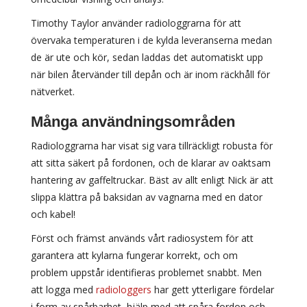
Timothy Taylor använder radiologgrarna för att
övervaka temperaturen i de kylda leveranserna medan
de är ute och kör, sedan laddas det automatiskt upp
när bilen återvänder till depån och är inom räckhåll för
nätverket.
Många användningsområden
Radiologgrarna har visat sig vara tillräckligt robusta för
att sitta säkert på fordonen, och de klarar av oaktsam
hantering av gaffeltruckar. Bäst av allt enligt Nick är att
slippa klättra på baksidan av vagnarna med en dator
och kabel!
Först och främst används vårt radiosystem för att
garantera att kylarna fungerar korrekt, och om
problem uppstår identifieras problemet snabbt. Men
att logga med
radiologgers
har gett ytterligare fördelar
i form av spårbarhet, hjälp med att spåra fordon och