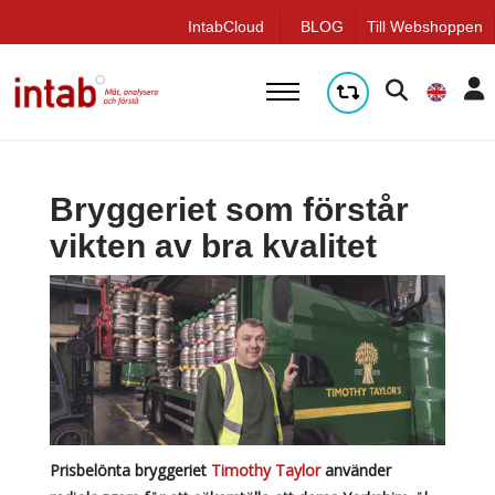
q
IntabCloud
BLOG
Till Webshoppen
Bryggeriet som förstår
vikten av bra kvalitet
Prisbelönta bryggeriet
Timothy Taylor
använder