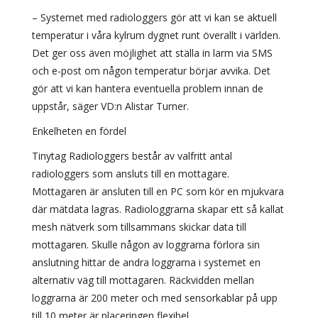
– Systemet med radiologgers gör att vi kan se aktuell
temperatur i våra kylrum dygnet runt överallt i världen.
Det ger oss även möjlighet att ställa in larm via SMS
och e-post om någon temperatur börjar avvika. Det
gör att vi kan hantera eventuella problem innan de
uppstår, säger VD:n Alistar Turner.
Enkelheten en fördel
Tinytag Radiologgers består av valfritt antal
radiologgers som ansluts till en mottagare.
Mottagaren är ansluten till en PC som kör en mjukvara
där mätdata lagras. Radiologgrarna skapar ett så kallat
mesh nätverk som tillsammans skickar data till
mottagaren. Skulle någon av loggrarna förlora sin
anslutning hittar de andra loggrarna i systemet en
alternativ väg till mottagaren. Räckvidden mellan
loggrarna är 200 meter och med sensorkablar på upp
till 10 meter är placeringen flexibel.