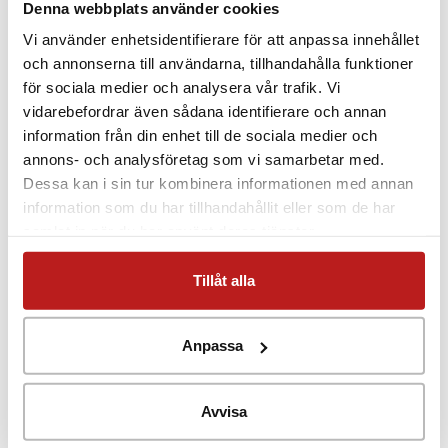
Denna webbplats använder cookies
Läs mer om mätning i livmedelsbranschen
Vi använder enhetsidentifierare för att anpassa innehållet
och annonserna till användarna, tillhandahålla funktioner
PRENUMERERA PÅ VÅRT NYHETSBREV
för sociala medier och analysera vår trafik. Vi
vidarebefordrar även sådana identifierare och annan
information från din enhet till de sociala medier och
Fler referenser inom Medicin
annons- och analysföretag som vi samarbetar med.
Dessa kan i sin tur kombinera informationen med annan
Förpackningar för livsmedel och läkemedel
information som du har tillhandahållit eller som de har
kontrolleras
samlat in när du har använt deras tjänster.
Att man använder sig av bra isolerade förpackni...
G-kraft under sjukgymnastik
Tillåt alla
Efter att ha upptäckt att vibrationsstimuli...
Larm vid fallolyckor
Forskare på University of Roehampton Musculoske...
Anpassa
Over 32% of Medical Fridges Fail Tests
A study by an ex head of hospital Pharmacy ...
Avvisa
Suverän teknik för övervakning av läkemedelslager
Perstorp Specialty Chemicals tillverkar läk...