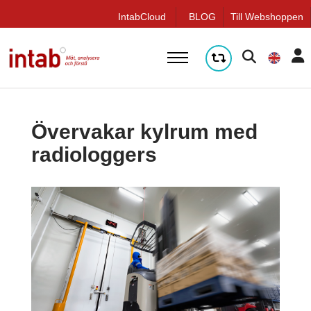
q
IntabCloud
BLOG
Till Webshoppen
Övervakar kylrum med
radiologgers