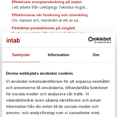
Effektivare energianvändning på mejeri
I ett arbete från Linköpings Tekniska Högsk...
Effektiviserar vår forskning och utveckling
Chr. Hansen A/S, Hörsholm är ett av vä...
Förbättrar produktionen på vingård
Gusbourne Estate tillverkar prisbelönta eng...
Förpackningar för livsmedel och läkemedel
kontrolleras
Att man använder sig av bra isolerade förpackni...
Samtycke
Information
Om
Kvalitetsförbättringar med temperaturkoll
Inom livsmedelsindustrin är det av största ...
Mätning i projekt mot antibiotikaresistens hos
Denna webbplats använder cookies
uppfödd fisk
Bakterieutveckling och temperatur har ett nära ...
Vi använder enhetsidentifierare för att anpassa innehållet
och annonserna till användarna, tillhandahålla funktioner
Registrerar variationer i kylkedjan under transporter
av frukt och grönt
för sociala medier och analysera vår trafik. Vi
Eliminate cold chain wastage More than 2...
vidarebefordrar även sådana identifierare och annan
Rätt kylnivå - genom exakta mätningar
information från din enhet till de sociala medier och
Gorsehill Abbey är en ekologisk mejerigård ...
annons- och analysföretag som vi samarbetar med.