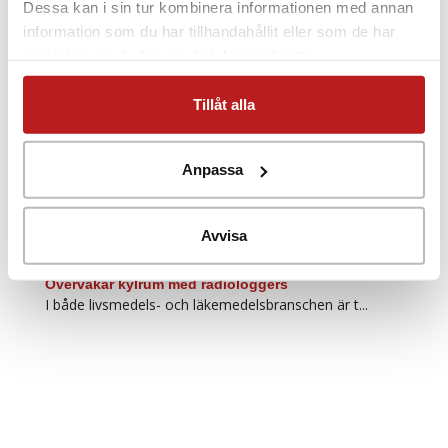
Rätt temperatur i kyl och frys
Dessa kan i sin tur kombinera informationen med annan
Right temperature in refrigerators and cold sto...
information som du har tillhandahållit eller som de har
Temperatur- och tryckmätning inuti
samlat in när du har använt deras tjänster.
champagneflaskor
Det är inte ovanligt att dataloggers använd...
Tillåt alla
Temperaturövervakar matlagningsprocess och
kylförvaring av färdigmat
Temperaturövervakning och kontroll är vikti...
Anpassa
Temperaturövervakning av kyckling
Att livsmedelsproduktionen sker på rätt sät...
Viktig kontroll av tempererade transporter
Avvisa
Frigoscandia arbetar med tempererade logist...
Övervakar kylrum med radiologgers
I både livsmedels- och läkemedelsbranschen är t...