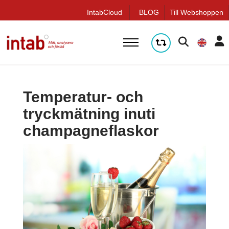
q
IntabCloud
BLOG
Till Webshoppen
Temperatur- och
tryckmätning inuti
champagneflaskor