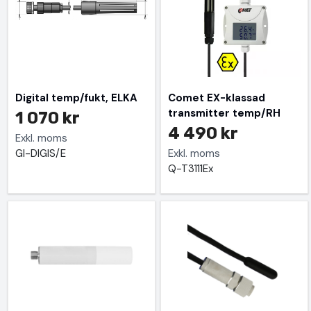
Digital temp/fukt, ELKA
Comet EX-klassad
transmitter temp/RH
1 070 kr
4 490 kr
Exkl. moms
GI-DIGIS/E
Exkl. moms
Q-T3111Ex