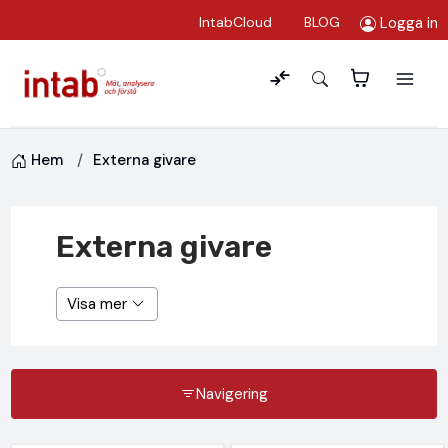
Logga in
IntabCloud
BLOG
Hem
Externa givare
Externa givare
Visa mer
Navigering