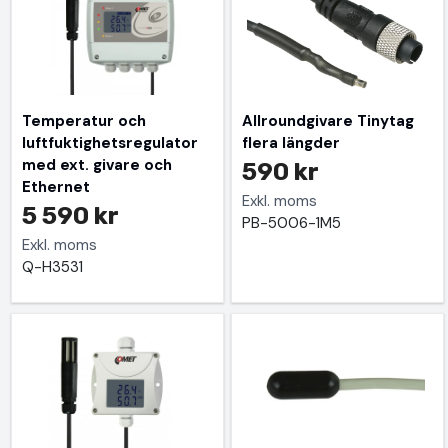
Temperatur och
Allroundgivare Tinytag
luftfuktighetsregulator
flera längder
med ext. givare och
590 kr
Ethernet
Exkl. moms
5 590 kr
PB-5006-1M5
Exkl. moms
Q-H3531