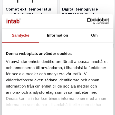
Comet ext. temperatur
Digital tempgivare
och RH, 0-10V utgång
DSTR162/C Cinch
3 090 kr
520 kr
Exkl. moms
Exkl. moms
Q-T0211
GI-SN215C
Samtycke
Information
Om
Denna webbplats använder cookies
Vi använder enhetsidentifierare för att anpassa innehållet
och annonserna till användarna, tillhandahålla funktioner
för sociala medier och analysera vår trafik. Vi
vidarebefordrar även sådana identifierare och annan
information från din enhet till de sociala medier och
Digital halvledargivare
Digital
annons- och analysföretag som vi samarbetar med.
CINCH kontakt
temperatur/fuktgivare,
Dessa kan i sin tur kombinera informationen med annan
cinchkontakt
591 kr
information som du har tillhandahållit eller som de har
1 030 kr
samlat in när du har använt deras tjänster.
Exkl. moms