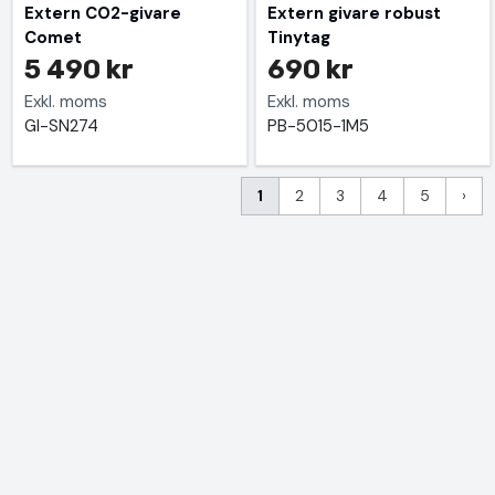
Extern CO2-givare
Extern givare robust
Comet
Tinytag
5 490 kr
690 kr
Exkl. moms
Exkl. moms
GI-SN274
PB-5015-1M5
1
2
3
4
5
›