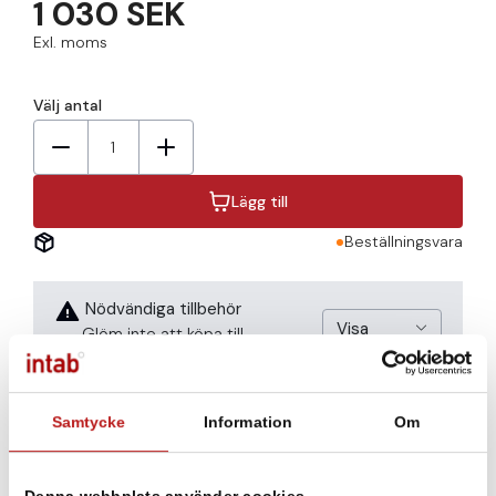
1 030 SEK
Exl. moms
Välj antal
1
Lägg till
Beställningsvara
Nödvändiga tillbehör
Visa
Glöm inte att köpa till
tillbehör
nödvändiga tillbehör för denna
produkt att säkerställa en
smidig och effektiv användning.
Samtycke
Information
Om
Denna webbplats använder cookies