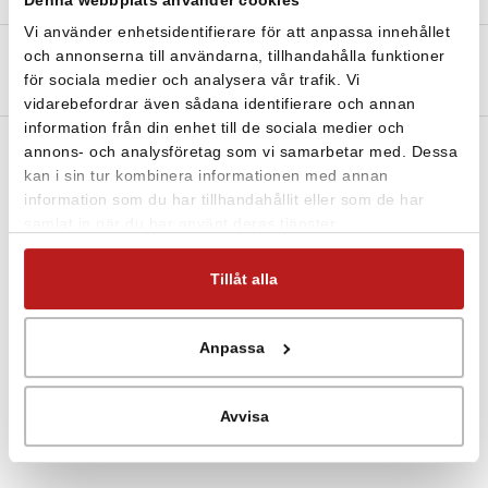
Vi använder enhetsidentifierare för att anpassa innehållet
Beskrivning
Teknisk specifikation
och annonserna till användarna, tillhandahålla funktioner
för sociala medier och analysera vår trafik. Vi
Filer och Länkar
vidarebefordrar även sådana identifierare och annan
information från din enhet till de sociala medier och
annons- och analysföretag som vi samarbetar med. Dessa
kan i sin tur kombinera informationen med annan
Digital givare för mätning av temperatur och relativ
information som du har tillhandahållit eller som de har
luftfuktighet. Passar till Comet Nätverkslogger Q-8xxx.
samlat in när du har använt deras tjänster.
Utan kabel men går även att få med kabel.
Tillåt alla
Anpassa
Avvisa