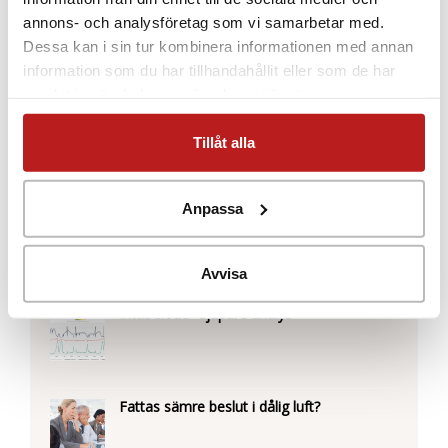
annons- och analysföretag som vi samarbetar med.
HIC-mätning för barnens säkerhet
Dessa kan i sin tur kombinera informationen med annan
information som du har tillhandahållit eller som de har
samlat in när du har använt deras tjänster.
Skillnaden mellan en regulator och en
Tillåt alla
transmitter?
Anpassa
Intelligent övervakning av maskiner
Avvisa
IntabCloud- djupare analys
Fattas sämre beslut i dålig luft?