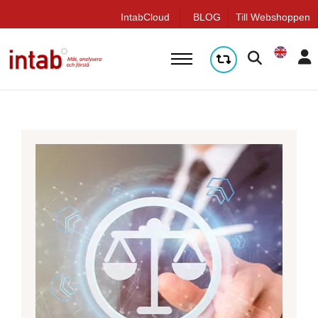
true
q
IntabCloud
BLOG
Till Webshoppen