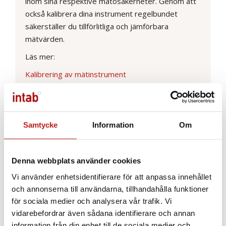
inom sina respektive mätosäkerheter. Genom att
också kalibrera dina instrument regelbundet
säkerställer du tillförlitliga och jämförbara
mätvärden.
Läs mer:
Kalibrering av mätinstrument
Kalibrering är viktigt för mätresultaten
Tidskontant- vad är det?
Varför mäta med en datalogger?
Skillnad på kalibrering och justering?
Samtycke
Information
Om
Varför ska jag kalibrera mina loggers?
Denna webbplats använder cookies
Vi använder enhetsidentifierare för att anpassa innehållet
Senaste inläggen
och annonserna till användarna, tillhandahålla funktioner
Passa på - kalibrera under sommaren
för sociala medier och analysera vår trafik. Vi
vidarebefordrar även sådana identifierare och annan
information från din enhet till de sociala medier och