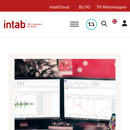
true
q
IntabCloud
BLOG
Till Webshoppen