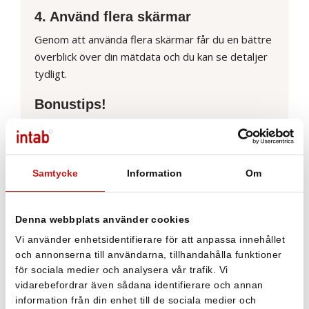
4. Använd flera skärmar
Genom att använda flera skärmar får du en bättre
överblick över din mätdata och du kan se detaljer
tydligt.
Bonustips!
Vill du ha mer hjälp för att optimera just din
mätning rekommenderar vi våra
kurspaket
.
De är utformade för att ge dig hjälp efter just dina
Samtycke
Information
Om
behov och förutsättningar.
Med personlig vägledning kommer du snabbt hitta
bästa vägen till den analys som du önskar.
Denna webbplats använder cookies
Du kommer att spara både tid och pengar med en
Vi använder enhetsidentifierare för att anpassa innehållet
genomgång, och kan istället fokusera på
och annonserna till användarna, tillhandahålla funktioner
resultatet.
för sociala medier och analysera vår trafik. Vi
vidarebefordrar även sådana identifierare och annan
“EasyView är ett helt suveränt verktyg för att
information från din enhet till de sociala medier och
hitta samband”