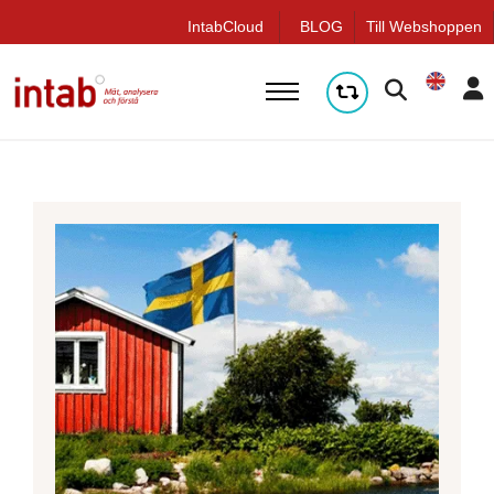
true
q
IntabCloud
BLOG
Till Webshoppen