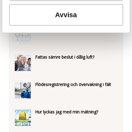
Intelligent övervakning av maskiner
samlat in när du har använt deras
Avvisa
tjänster.
IntabCloud- djupare analys
Fattas sämre beslut i dålig luft?
Flödesregistrering och övervakning i fält
Hur lyckas jag med min mätning?