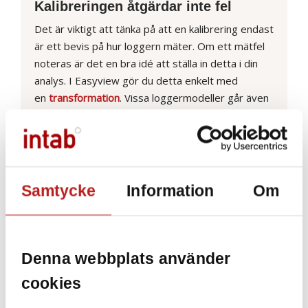
Kalibreringen åtgärdar inte fel
Det är viktigt att tänka på att en kalibrering endast
är ett bevis på hur loggern mäter. Om ett mätfel
noteras är det en bra idé att ställa in detta i din
analys. I Easyview gör du detta enkelt med
en
transformation
. Vissa loggermodeller går även
att justera.
Vill du få tips och produktnyheter från
oss?
Prenumerera på vårt nyhetsbrev.
Samtycke
Information
Om
Mer läsning:
Skillnad på kalibrering och justering?
Varför ska jag kalibrera mina loggers?
Denna webbplats använder
Hur lyckas jag med min mätning?
Samplingsintervall – vad ska jag tänka på?
cookies
Vad innebär mätosäkerhet?