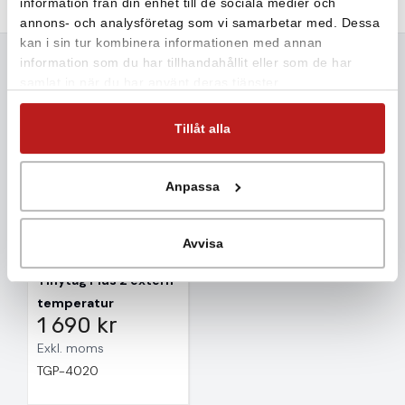
information från din enhet till de sociala medier och
annons- och analysföretag som vi samarbetar med. Dessa
kan i sin tur kombinera informationen med annan
information som du har tillhandahållit eller som de har
Mervärde
samlat in när du har använt deras tjänster.
Tillåt alla
Anpassa
Avvisa
Tinytag Plus 2 extern
temperatur
1 690 kr
Exkl. moms
TGP-4020