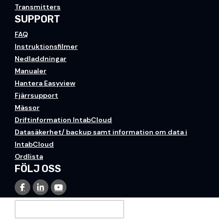
Transmitters
SUPPORT
FAQ
Instruktionsfilmer
Nedladdningar
Manualer
Hantera Easyview
Fjärrsupport
Mässor
Driftinformation IntabCloud
Datasäkerhet/ backup samt information om data i
IntabCloud
Ordlista
FÖLJ OSS
PRENUMERERA PÅ VÅRT NYHETSBREV