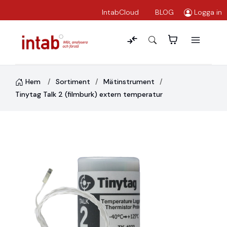
IntabCloud
BLOG
Logga in
Hem
Sortiment
Mätinstrument
Tinytag Talk 2 (filmburk) extern temperatur