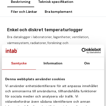
Beskrivning
Teknisk specifikation
Filer och Länkar
Bra komplement
Enkel och diskret temperaturlogger
Bra datalogger i laboratorier, lägenheter, ventilation,
värmesystem, radiatorer, forskning och
sommarstugan.
Loggern har förlängd givare, avtagbar
givare. Den tunna givare har snabb responstid och kan
mäta på svårtåtkomliga platser.
Samtycke
Information
Om
Längden på givaren är 60 cm. För alla givarens mått,
bläddra bland bilderna så finns en illustration.
Denna webbplats använder cookies
Här kan du läsa mer om produktgruppen
Vi använder enhetsidentifierare för att anpassa innehållet
Tinytag
för information om de olika kapslingarna och en
och annonserna till användarna, tillhandahålla funktioner
för sociala medier och analysera vår trafik. Vi
rad användarexempel.
vidarebefordrar även sådana identifierare och annan