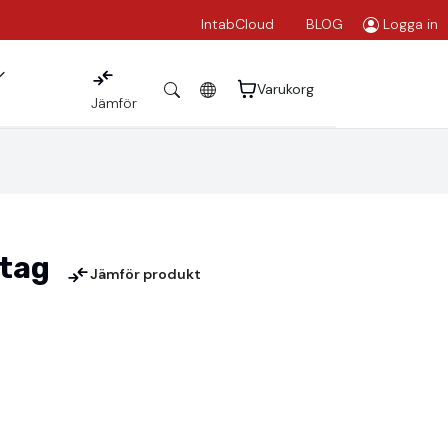
IntabCloud
BLOG
Logga in
Varukorg
Jämför
ytag
Jämför produkt