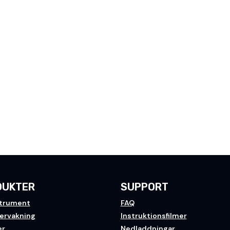
DUKTER
SUPPORT
trument
FAQ
vervakning
Instruktionsfilmer
er
Nedladdningar