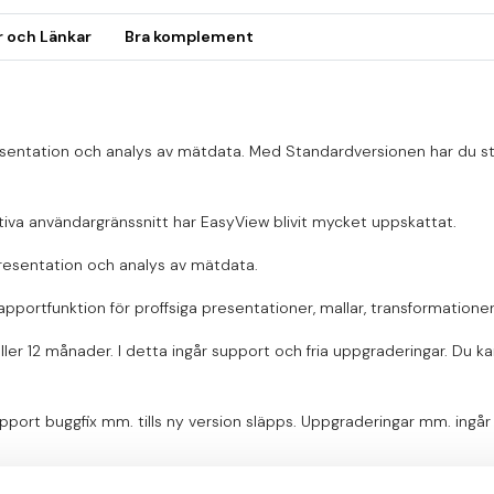
r och Länkar
Bra komplement
sentation och analys av mätdata. Med Standardversionen har du sto
iva användargränssnitt har EasyView blivit mycket uppskattat.
presentation och analys av mätdata.
portfunktion för proffsiga presentationer, mallar, transformatione
eller 12 månader. I detta ingår support och fria uppgraderingar. Du 
rt buggfix mm. tills ny version släpps. Uppgraderingar mm. ingår i