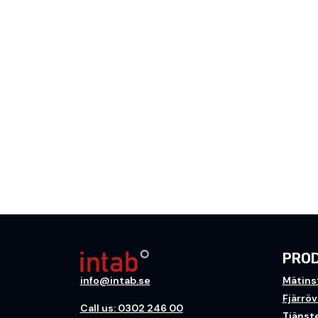
PRO
info@intab.se
Mätins
Fjärrö
Call us: 0302 246 00
Tjänst