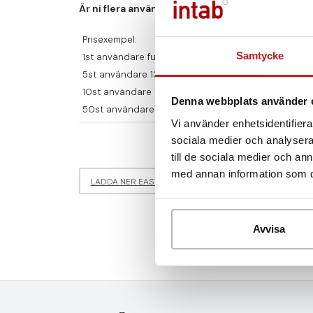
Är ni flera användare har vi bra rabatter:
Prisexempel:
Samtycke
1st användare fullpris
5st användare 13% rabatt per användare
10st användare 18% rabatt per användare
Denna webbplats använder 
50st användare 45% rabatt per användare
Vi använder enhetsidentifierar
sociala medier och analysera 
till de sociala medier och a
med annan information som du 
LADDA NER EASYVIEW
TESTA EASYVIEW FÖRST?
Avvisa