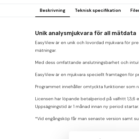
Beskrivning
Teknisk specifikation
File
Unik analysmjukvara för all mätdata
EasyView är en unik och lovordad mjukvara för pre
mätningar.
Med dess omfattande anslutningsbarhet och intuit
EasyView är en mjukvara speciellt framtagen för 
Programmet innehåller omtyckta funktioner som rap
Licensen har lö
pande betalperiod på valfritt 1,3,6 
Uppsägningstid är 1 månad innan ny period startar.
*Vid engångsköp får man senaste version samt suppo