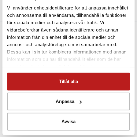
Beskrivning
Teknisk specifikation
Vi använder enhetsidentifierare för att anpassa innehållet
Filer och Länkar
Bra komplement
och annonserna till användarna, tillhandahålla funktioner
för sociala medier och analysera vår trafik. Vi
vidarebefordrar även sådana identifierare och annan
information från din enhet till de sociala medier och
Temperaturkalibrering på Intabs temperaturlabb vid två
annons- och analysföretag som vi samarbetar med.
stycken valfria punkter mellan -25°C och +110°C.
Dessa kan i sin tur kombinera informationen med annan
Leveranstid:
3-10 dagar
information som du har tillhandahållit eller som de har
samlat in när du har använt deras tjänster.
Tillåt alla
Anpassa
Avvisa