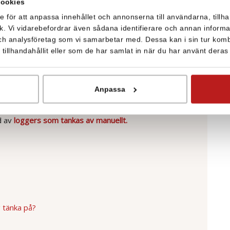
cookies
steg, utan också nyckeln till en mer hållbar och
e för att anpassa innehållet och annonserna till användarna, tillha
k. Vi vidarebefordrar även sådana identifierare och annan informati
ch analysföretag som vi samarbetar med. Dessa kan i sin tur kom
illhandahållit eller som de har samlat in när du har använt deras 
U-förordningar och branschriktlinjer som kräver
 sparas också energi. Se till att frys- och kyldiskar
Anpassa
arm genereras om temperaturerna går över eller
vervakning är också att temperaturerna kan följas via
d av
loggers som tankas av manuellt.
g tänka på?