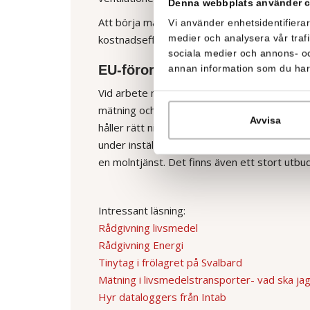
Denna webbplats använder 
Att börja mäta är alltså inte bara ett första 
Vi använder enhetsidentifierar
medier och analysera vår trafi
kostnadseffektiv drift.
sociala medier och annons- o
EU-förordningar styr
annan information som du har t
Vid arbete med livsmedel styrs företag av E
mätning och registrering. Med rätt temperatur
Avvisa
håller rätt nivåer. Genom att
fjärrmäta
kan l
under inställda gränser. Fördelen med fjärrö
en molntjänst. Det finns även ett stort utbu
Intressant läsning:
Rådgivning livsmedel
Rådgivning Energi
Tinytag i frölagret på Svalbard
Mätning i livsmedelstransporter- vad ska ja
Hyr dataloggers från Intab