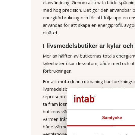
elanvändning. Genom att mäta både spänning
med hög precision. Det gör den användbar b
energiförbrukning och för att följa upp en e
användas för att skapa en energiprofil, avgöra
elnätet.
I livsmedelsbutiker är kylar och
Mer än hälften av butikernas totala energianvä
kylenheter ökar dessutom, både med och utan
förbrukningen.
För att möta denna utmaning har forskningsi
livsmedelsbranschen i samarbetet BeLivs – 
representerar omkring 90 procent av Sveri
ta fram lösningar för att sänka energianvänd
butikens värme- och kylsystem avgörande. 
Samtycke
värmen från inomhusluften kan användas för a
både värme och kyla utnyttjas mer effektivt. 
ventilationen genom dörrar och portar kan e