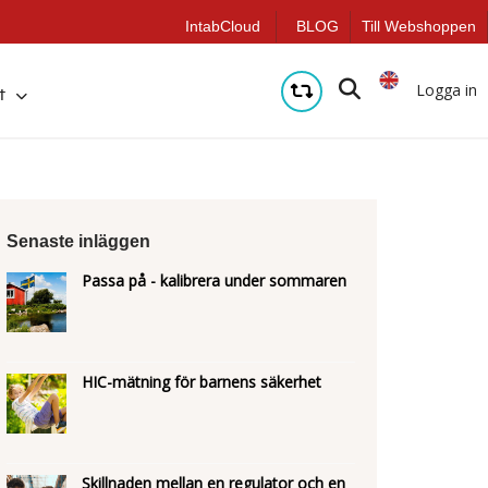
IntabCloud
BLOG
Till Webshoppen
Logga in
t
Senaste inläggen
Passa på - kalibrera under sommaren
HIC-mätning för barnens säkerhet
Skillnaden mellan en regulator och en