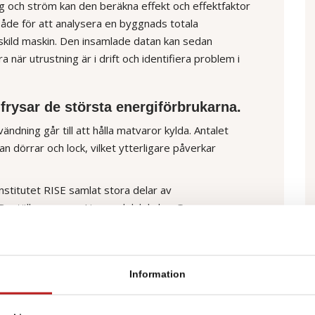
 och ström kan den beräkna effekt och effektfaktor
åde för att analysera en byggnads totala
nskild maskin. Den insamlade datan kan sedan
 när utrustning är i drift och identifiera problem i
 frysar de största energiförbrukarna.
ndning går till att hålla matvaror kylda. Antalet
 dörrar och lock, vilket ytterligare påverkar
nstitutet RISE samlat stora delar av
Beställargruppen Livsmedelslokaler. Gruppen
ges dagligvaruhandel och har som mål att gemensamt
ningen. Enligt BeLivs resultat är samspelet mellan
Genom att låta systemen arbeta tillsammans – där
Information
tt minska kylbehovet i diskarna och vice versa – kan
Om butiker dessutom tar hänsyn till den ofrivilliga
nergianvändningen minska med upp till 50 procent.