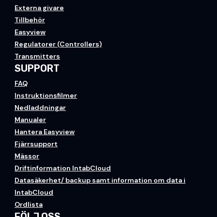
Externa givare
Tillbehör
Easyview
Regulatorer (Controllers)
Transmitters
SUPPORT
FAQ
Instruktionsfilmer
Nedladdningar
Manualer
Hantera Easyview
Fjärrsupport
Mässor
Driftinformation IntabCloud
Datasäkerhet/ backup samt information om data i
IntabCloud
Ordlista
FÖLJ OSS