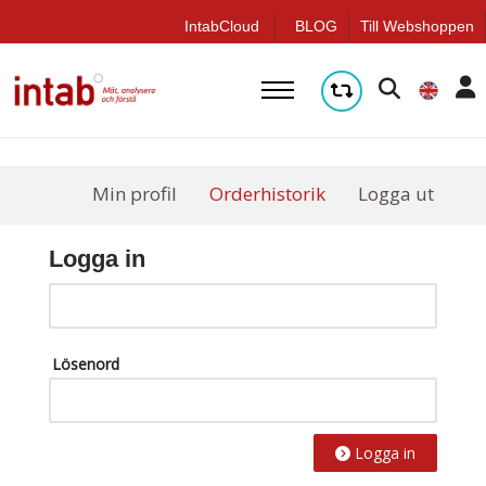
q
IntabCloud
BLOG
Till Webshoppen
Min profil
Orderhistorik
Logga ut
Logga in
Lösenord
Logga in