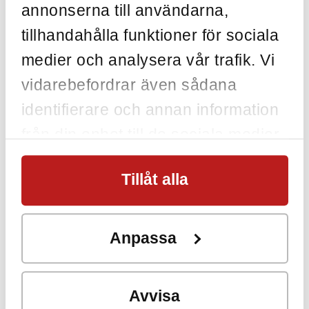
annonserna till användarna,
tillhandahålla funktioner för sociala
medier och analysera vår trafik. Vi
vidarebefordrar även sådana
identifierare och annan information
från din enhet till de sociala medier
och annons- och analysföretag som
Tillåt alla
vi samarbetar med. Dessa kan i sin
tur kombinera informationen med
annan information som du har
Anpassa
tillhandahållit eller som de har
samlat in när du har använt deras
Avvisa
tjänster.