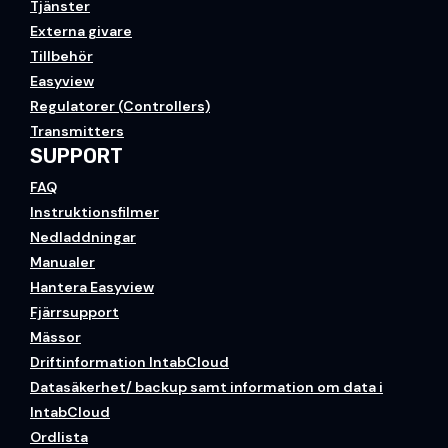
Tjänster
Externa givare
Tillbehör
Easyview
Regulatorer (Controllers)
Transmitters
SUPPORT
FAQ
Instruktionsfilmer
Nedladdningar
Manualer
Hantera Easyview
Fjärrsupport
Mässor
Driftinformation IntabCloud
Datasäkerhet/ backup samt information om data i
IntabCloud
Ordlista