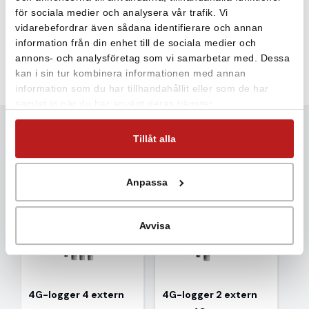
tömt i medföljande mjukvara. För djupare analys
för sociala medier och analysera vår trafik. Vi
rekommenderas EasyView Pro.Nätaggregat, mjukvaran
vidarebefordrar även sådana identifierare och annan
Comet Vision samt ett spårbart kalibreringsintyg (
läs mer
information från din enhet till de sociala medier och
om det här
) ingår.
annons- och analysföretag som vi samarbetar med. Dessa
kan i sin tur kombinera informationen med annan
information som du har tillhandahållit eller som de har
samlat in när du har använt deras tjänster.
Tillåt alla
Mervärde
Anpassa
Avvisa
4G-logger 4 extern
4G-logger 2 extern