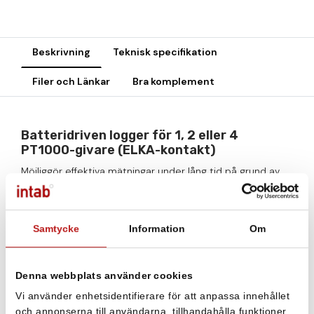
Beskrivning
Teknisk specifikation
Filer och Länkar
Bra komplement
Batteridriven logger för 1, 2 eller 4
PT1000-givare (ELKA-kontakt)
Möjliggör effektiva mätningar under lång tid på grund av
bra batteritid.
Batteritiden är upp till sex år.
Samtycke
Information
Om
Försedd med display
Går att få larm via ljud
Denna webbplats använder cookies
Klassisk datalogger
Vi använder enhetsidentifierare för att anpassa innehållet
Logger är en klassisk datalogger som startas, stoppas och
och annonserna till användarna, tillhandahålla funktioner