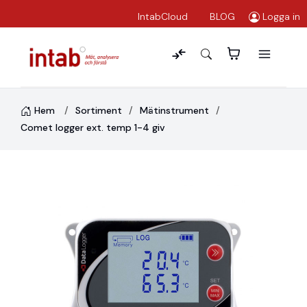
IntabCloud
BLOG
Logga in
Hem
Sortiment
Mätinstrument
Comet logger ext. temp 1-4 giv