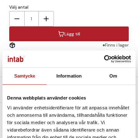
Välj antal
1
Lägg till
Finns i lager
Samtycke
Information
Om
Beskrivning
Teknisk specifikation
Filer och Länkar
Denna webbplats använder cookies
Vi använder enhetsidentifierare för att anpassa innehållet
och annonserna till användarna, tillhandahålla funktioner
En meter lång datakabel för anslutning till dator för
för sociala medier och analysera vår trafik. Vi
dataloggers från Comet.
vidarebefordrar även sådana identifierare och annan
information från din enhet till de sociala medier och