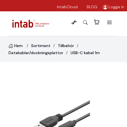
IntabCloud
BLOG
Logga in
Hem
Sortiment
Tillbehör
Datakablar/dockningsplattor
USB-C kabel 1m