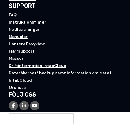
SUPPORT
FAQ
Instruktionsfilmer
Nedladdningar
Manualer
Hantera Easyview
Fjärrsupport
Mässor
Driftinformation IntabCloud
Datasäkerhet/ backup samt information om data i
IntabCloud
Ordlista
FÖLJ OSS
PRENUMERERA PÅ VÅRT NYHETSBREV