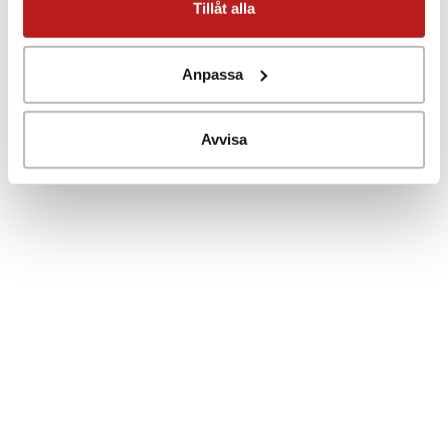
Tillåt alla
internet eller lokalt finns flera alternativ vad gäller
basstationer.
Anpassa
Här kan du läsa mer om produktgruppen Intab Wireless
System
Här finns bland annat information om de olika systemen
Avvisa
och en rad användarexempel.