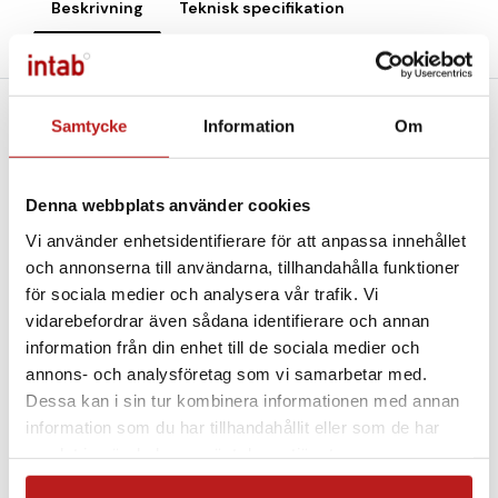
Beskrivning
Teknisk specifikation
Filer och Länkar
Bra komplement
Samtycke
Information
Om
Mäter koldioxid, temperatur och RH i samma enhet.
Spänningsmatning 8-30VDC (batterieliminator medföljer).
Denna webbplats använder cookies
Radiologgern är självjusterande. För att tekniken ska
Vi använder enhetsidentifierare för att anpassa innehållet
fungera tillfredställande behöver utrymmet där loggern
och annonserna till användarna, tillhandahålla funktioner
befinner sig gå ner till samma koldioxidnivåer som
för sociala medier och analysera vår trafik. Vi
utomhus (max 400ppm) minst tre gånger på en 14-
vidarebefordrar även sådana identifierare och annan
dagarsperiod.
information från din enhet till de sociala medier och
Det trådlösa mätsystemet består av radiologgers,
annons- och analysföretag som vi samarbetar med.
basstation och, vid behov, en "Range Extender".
Dessa kan i sin tur kombinera informationen med annan
Mätvärden skickas över en säker trådlös förbindelse till
information som du har tillhandahållit eller som de har
basstationen. Sändning görs med radiovågor på 868Mhz.
samlat in när du har använt deras tjänster.
Beroende på om du vill läsa av dina mätvärden via