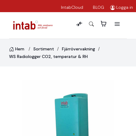
IntabCloud
BLOG
Logga in
Hem
Sortiment
Fjärrövervakning
WS Radiologger CO2, temperatur & RH