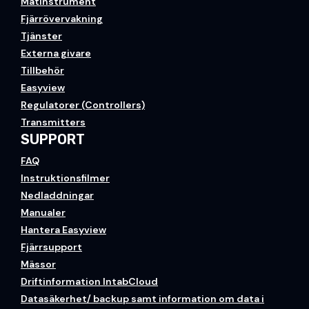
Mätinstrument
Fjärrövervakning
Tjänster
Externa givare
Tillbehör
Easyview
Regulatorer (Controllers)
Transmitters
SUPPORT
FAQ
Instruktionsfilmer
Nedladdningar
Manualer
Hantera Easyview
Fjärrsupport
Mässor
Driftinformation IntabCloud
Datasäkerhet/ backup samt information om data i