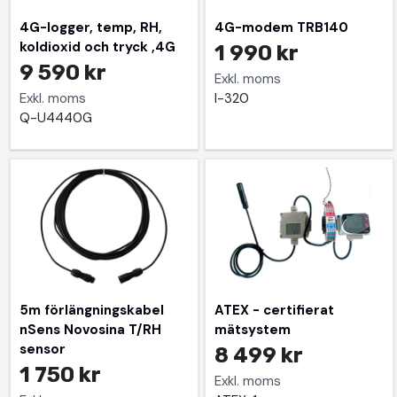
4G-logger, temp, RH,
4G-modem TRB140
koldioxid och tryck ,4G
1 990 kr
9 590 kr
Exkl. moms
Exkl. moms
I-320
Q-U4440G
5m förlängningskabel
ATEX - certifierat
nSens Novosina T/RH
mätsystem
sensor
8 499 kr
1 750 kr
Exkl. moms