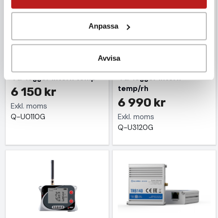
Anpassa
Avvisa
4G-logger intern temp
4G-logger intern
temp/rh
6 150 kr
6 990 kr
Exkl. moms
Q-U0110G
Exkl. moms
Q-U3120G