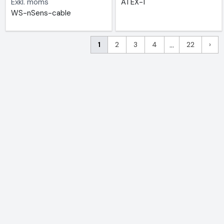
Exkl. moms
ATEX-1
WS-nSens-cable
1
2
3
4
...
22
›