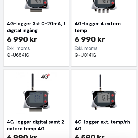
4G-logger 3st 0-20mA, 1
4G-logger 4 extern
digital ingång
temp
6 990 kr
6 990 kr
Exkl. moms
Exkl. moms
Q-U6841G
Q-U0141G
4G-logger digital samt 2
4G-logger ext. temp/rh
extern temp 4G
4G
6 990 kr
6 590 kr