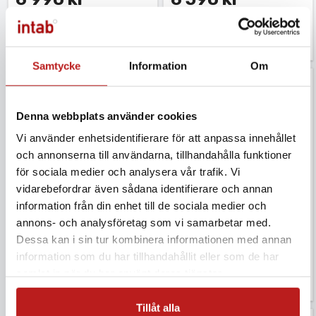
Exkl. moms
Exkl. moms
Q-U0843G
Q-U3121G
Samtycke
Information
Om
Denna webbplats använder cookies
Vi använder enhetsidentifierare för att anpassa innehållet
och annonserna till användarna, tillhandahålla funktioner
för sociala medier och analysera vår trafik. Vi
4G-logger för CO2 med
4G-logger int temp/RH
vidarebefordrar även sådana identifierare och annan
intern givare och
& ext temp
information från din enhet till de sociala medier och
modem
6 990 kr
annons- och analysföretag som vi samarbetar med.
8 790 kr
Dessa kan i sin tur kombinera informationen med annan
Exkl. moms
information som du har tillhandahållit eller som de har
Exkl. moms
Q-U3631G
samlat in när du har använt deras tjänster.
Q-U8410G
Tillåt alla