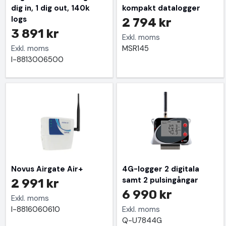
dig in, 1 dig out, 140k
kompakt datalogger
logs
2 794 kr
3 891 kr
Exkl. moms
Exkl. moms
MSR145
I-8813006500
Novus Airgate Air+
4G-logger 2 digitala
samt 2 pulsingångar
2 991 kr
6 990 kr
Exkl. moms
I-8816060610
Exkl. moms
Q-U7844G