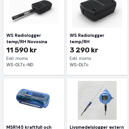
WS Radiologger
WS Radiologger
temp/RH Novosina
temp/RH
11 590 kr
3 290 kr
Exkl. moms
Exkl. moms
WS-DLTc-ND
WS-DLTc
MSR145 kraftfull och
Livsmedelslogger extern