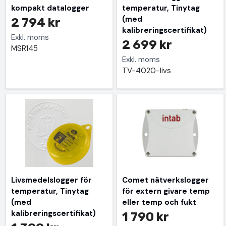
kompakt datalogger
temperatur, Tinytag
(med
2 794 kr
kalibreringscertifikat)
Exkl. moms
2 699 kr
MSR145
Exkl. moms
TV-4020-livs
Livsmedelslogger för
Comet nätverkslogger
temperatur, Tinytag
för extern givare temp
(med
eller temp och fukt
kalibreringscertifikat)
1 790 kr