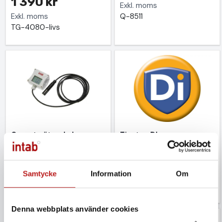
1 390 kr
Exkl. moms
Exkl. moms
Q-8511
TG-4080-livs
Comet nätverkslogger
Tinytag DI
extern temp och RH
21 900 kr
3 990 kr
Exkl. moms
Exkl. moms
SWCD-0100-PER
Samtycke
Information
Om
Q-3511
Denna webbplats använder cookies