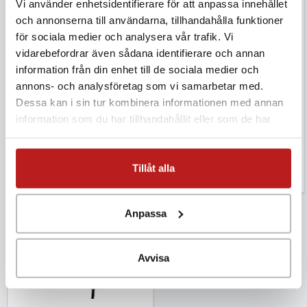
Vi använder enhetsidentifierare för att anpassa innehållet
och annonserna till användarna, tillhandahålla funktioner
för sociala medier och analysera vår trafik. Vi
vidarebefordrar även sådana identifierare och annan
information från din enhet till de sociala medier och
annons- och analysföretag som vi samarbetar med.
Tinytag View 2 extern
Tinytag View 2 extern
Dessa kan i sin tur kombinera informationen med annan
temp och fukt
temperatur
information som du har tillhandahållit eller som de har
2 990 kr
1 799 kr
samlat in när du har använt deras tjänster.
Exkl. moms
Exkl. moms
TV-4506
TV-4020
Tillåt alla
Anpassa
Avvisa