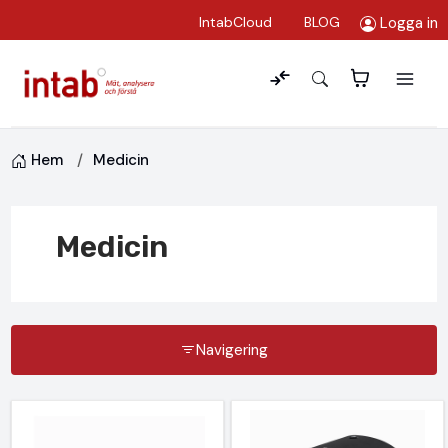
Logga in
IntabCloud
BLOG
Hem
Medicin
Medicin
Navigering