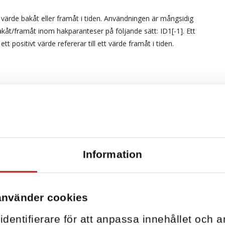
 värde bakåt eller framåt i tiden. Användningen är mångsidig
kåt/framåt inom hakparanteser på följande sätt: ID1[-1]. Ett
ett positivt värde refererar till ett värde framåt i tiden.
n nuvarande mätvärde och det förra.
upen volym av ett flöde:
r slutvärdet är total volym. Samma princip kan användas för
Information
så får man en kurva som stiger när villkoret är uppfyllt. Detta
mpel:
använder cookies
l
dentifierare för att anpassa innehållet och a