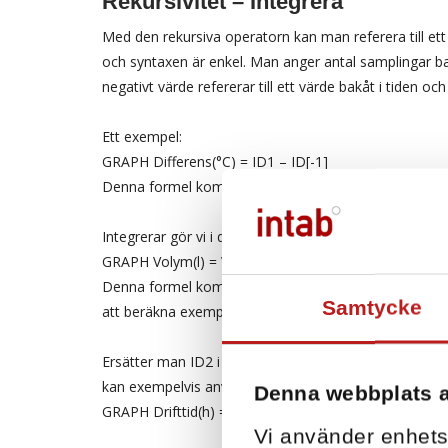
Rekursivitet – Integrera
Med den rekursiva operatorn kan man referera till ett
och syntaxen är enkel. Man anger antal samplingar ba
negativt värde refererar till ett värde bakåt i tiden och 
Ett exempel:
GRAPH Differens(°C) = ID1 – ID[-1]
Denna formel kommer att rita upp skillnaderna mella
Integrerar gör vi i detta exempel där vi beräknar uppl
GRAPH Volym(l) = Volym[-1] + ID2 * intervall
Denna formel kommer att rita en kurva som stiger dä
Samtycke
att beräkna exempelvis energi.
Ersätter man ID2 i ovanstående formel med ett villkor 
kan exempelvis användas för att beräkna drifttid. Exe
Denna webbplats 
GRAPH Drifttid(h) = Drifttid[-1] + (ID2 > 0,1) * interval
Vi använder enhetsi