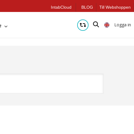
IntabCloud
BLOG
Till Webshoppen
Logga in
t