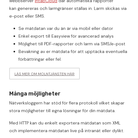
webbserver
IntabCloud
där automatiska rapporter
kan genereras och larmgränser ställas in. Larm skickas via
e-post eller SMS.
Se mätdatan var du än är via mobil eller dator
Enkel export till Easyview för avancerad analys
Möjlighet till PDF-rapporter och larm via SMS/e-post
Bevakning av er mätdata för att upptäcka eventuella
förbättringar eller fel.
LÄS MER OM MOLNTJÄNSTEN HÄR
Många möjligheter
Nätverksloggern har stöd för flera protokoll vilket skapar
stora möjligheter till egna lösningar för din mätdata.
Med HTTP kan du enkelt exportera mätdatan som XML
och implementera mätdatan live på intranät eller dylikt.