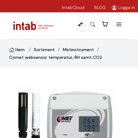
IntabCloud
BLOG
Logga in
Hem
Sortiment
Mätinstrument
Comet websensor temperatur, RH samt CO2