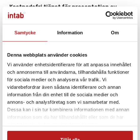
Kostnadsfri tjänst för presentation av
mätdata ingår
LAN-anslutning RJ45, Spänningsmatning 5VDC,
Effektförbrukning max 1,25W
Samtycke
Information
Om
Larm via SMS och/eller e-post möjligt genom
webbsnittet
IntabCloud
.
Denna webbplats använder cookies
Avläsning kan ske via webben eller online i EasyView. Vid
Vi använder enhetsidentifierare för att anpassa innehållet
avläsning via webben tillkommer en kostnad för
och annonserna till användarna, tillhandahålla funktioner
datalagring.
för sociala medier och analysera vår trafik. Vi
vidarebefordrar även sådana identifierare och annan
Med hjälp av en WiFi-modul kan logger anslutas till
information från din enhet till de sociala medier och
trådlösa nätverk.
annons- och analysföretag som vi samarbetar med.
Dessa kan i sin tur kombinera informationen med annan
Vid köp av ny logger tillkommer en uppstartkostnad.
information som du har tillhandahållit eller som de har
Varje Nätverkslogger har en intern webbserver där datan
samlat in när du har använt deras tjänster.
presenteras,
se demo här
. Här presenteras mätdatan för
Tillåt alla