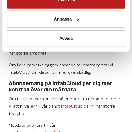
loggern för att enkelt få en klar bild utav situationen, med
möjlighet att se datan i en graf.
Anpassa
Observera att detta webbsnitt har en begränsning till
1000 mätvärden
för att sedan skrivas över.
Om ni vill ha mer kontroll på er mätdata rekommenderar
Avvisa
vi att ni väljer till vårt abonnemang av
IntabCloud
där ni
har större trygghet.
Om flera nätverksloggers används rekommenderar vi
IntabCloud där datan blir mer överskådlig.
Abonnemang på IntabCloud ger dig mer
kontroll över din mätdata
Om ni vill ha mer kontroll på er mätdata rekommenderar
vi att ni väljer till vår tjänst
IntabCloud
där ni har större
trygghet.
Mätdata överförs till vår