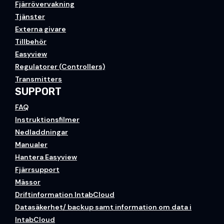
Fjärrövervakning
Tjänster
Externa givare
Tillbehör
Easyview
Regulatorer (Controllers)
Transmitters
SUPPORT
FAQ
Instruktionsfilmer
Nedladdningar
Manualer
Hantera Easyview
Fjärrsupport
Mässor
Driftinformation IntabCloud
Datasäkerhet/ backup samt information om data i
IntabCloud