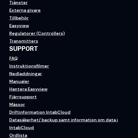
Tjänster
Externa givare
Tillbehör
Easyview
Regulatorer (Controllers)
Transmitters
SUPPORT
FAQ
Instruktionsfilmer
Nedladdningar
Manualer
Hantera Easyview
Fjärrsupport
Mässor
Driftinformation IntabCloud
Datasäkerhet/ backup samt information om data i
IntabCloud
Ordlista