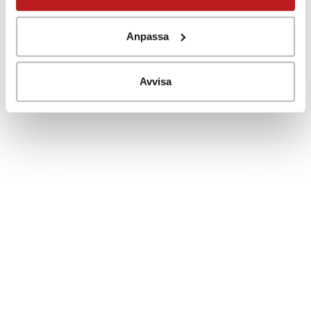
temp/humid transmitter 250mm RS485 out
8803696430 RHT-P10-485-LCD Sealed remote
Anpassa
sensor 3m cable, 1/2”NPT, RS485 out
Vilken transmitter passar dig?
Kontaka oss för offert
Avvisa