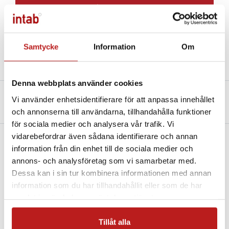
Lägg till
Välj variant för att se lagerstatus
Samtycke
Information
Om
Denna webbplats använder cookies
Beskrivning
Teknisk specifikation
Vi använder enhetsidentifierare för att anpassa innehållet
och annonserna till användarna, tillhandahålla funktioner
Filer och Länkar
för sociala medier och analysera vår trafik. Vi
vidarebefordrar även sådana identifierare och annan
information från din enhet till de sociala medier och
Finns i flera olika varianter:
annons- och analysföretag som vi samarbetar med.
Dessa kan i sin tur kombinera informationen med annan
8803006430 RHT-WM-485-LCD Wall Mount
information som du har tillhandahållit eller som de har
temp/humid transmitter, RS485 out
samlat in när du har använt deras tjänster.
8803116430 RHT-DM-485-LCD Duct Mount
temp/humid transmitter 150mm RS485 out
Tillåt alla
8803126430 RHT-DM-485-LCD Duct Mount