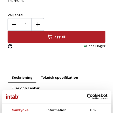
Exl. moms
Välj antal
1
Lägg till
Finns i lager
Beskrivning
Teknisk specifikation
Filer och Länkar
Loggers för
mätning av ström 0-20 mA
.
Samtycke
Information
Om