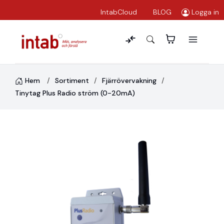
IntabCloud
BLOG
Logga in
Hem
Sortiment
Fjärrövervakning
Tinytag Plus Radio ström (0-20mA)