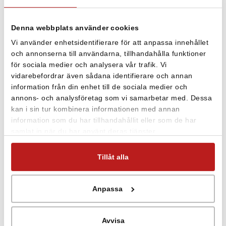
Tinytag Plus Radio är trådlösa dataloggers designade för
utomhusbruk och industriell användning.
Denna webbplats använder cookies
Loggrarna används som en del av en Tinytag Radiosystem
Vi använder enhetsidentifierare för att anpassa innehållet
som bildar en robust datanätverk som tillåter en
och annonserna till användarna, tillhandahålla funktioner
användare att se sina mätningar direkt i datorn, över ett
för sociala medier och analysera vår trafik. Vi
LAN eller Internet.
vidarebefordrar även sådana identifierare och annan
information från din enhet till de sociala medier och
Loggrarna har robusta, vattentäta kapslingar vilket gör
annons- och analysföretag som vi samarbetar med. Dessa
dem idealiska för temperaturövervakning i ett olika
kan i sin tur kombinera informationen med annan
tillämpningar.
information som du har tillhandahållit eller som de har
samlat in när du har använt deras tjänster.
Bilden på mätosäkerheten visas med valfri av Tinytags
termistorgivare
. Användning av annan givare påverkar
Tillåt alla
loggerns mätosäkerhet.
Anpassa
Avvisa