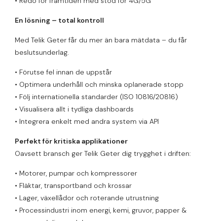
• Redo för framtiden med stöd för 4G/5G
En lösning – total kontroll
Med Telik Geter får du mer än bara mätdata – du får
beslutsunderlag.
• Förutse fel innan de uppstår
• Optimera underhåll och minska oplanerade stopp
• Följ internationella standarder (ISO 10816/20816)
• Visualisera allt i tydliga dashboards
• Integrera enkelt med andra system via API
Perfekt för kritiska applikationer
Oavsett bransch ger Telik Geter dig trygghet i driften:
• Motorer, pumpar och kompressorer
• Fläktar, transportband och krossar
• Lager, växellådor och roterande utrustning
• Processindustri inom energi, kemi, gruvor, papper &