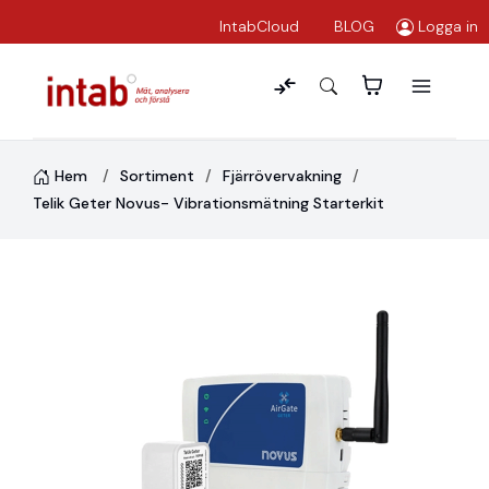
IntabCloud
BLOG
Logga in
Hem
Sortiment
Fjärrövervakning
Telik Geter Novus- Vibrationsmätning Starterkit