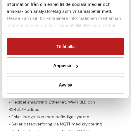
• Identifiera fel som obalans, feljustering och överhettning
information från din enhet till de sociala medier och
i tid
annons- och analysföretag som vi samarbetar med.
• Få tillgång till FFT-analys och rådata för djupare
Dessa kan i sin tur kombinera informationen med annan
felsökning
information som du har tillhandahållit eller som de har
• Upp till 10 års batteritid – minimalt underhåll
samlat in när du har använt deras tjänster.
• Robust design för krävande industrimiljöer
Tillåt alla
AirGate Geter – Sömlös uppkoppling
AirGate Geter är hjärtat i din lösning – den samlar in,
säkrar och distribuerar data där den behövs. Oavsett om
Anpassa
du arbetar med SCADA-system eller moderna IoT-
plattformar integreras allt smidigt.
Avvisa
Nyckelfördelar:
• Flexibel anslutning: Ethernet, Wi-Fi, BLE och
RS485/Modbus
• Enkel integration med befintliga system
• Säker dataöverföring via MQTT med kryptering