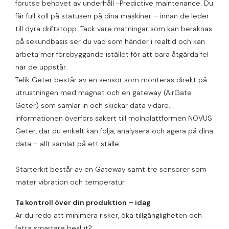
förutse behovet av underhåll -Predictive maintenance. Du
får full koll på statusen på dina maskiner – innan de leder
till dyra driftstopp. Tack vare mätningar som kan beräknas
på sekundbasis ser du vad som händer i realtid och kan
arbeta mer förebyggande istället för att bara åtgärda fel
när de uppstår.
Telik Geter består av en sensor som monteras direkt på
utrustningen med magnet och en gateway (AirGate
Geter) som samlar in och skickar data vidare.
Informationen överförs säkert till molnplattformen NOVUS
Geter, där du enkelt kan följa, analysera och agera på dina
data – allt samlat på ett ställe.
Starterkit består av en Gateway samt tre sensorer som
mäter vibration och temperatur.
Ta kontroll över din produktion – idag
Är du redo att minimera risker, öka tillgängligheten och
fatta smartare beslut?