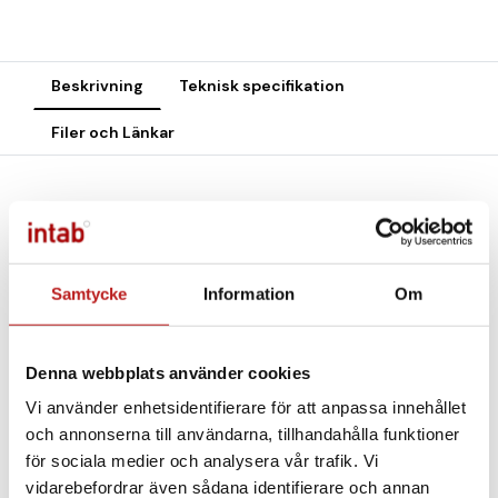
Beskrivning
Teknisk specifikation
Filer och Länkar
Telik Geter – Precision som gör skillnad
Få djupgående insikter i dina tillgångars hälsa med en
sensor utvecklad för industrins krav. Den integrerade
Samtycke
Information
Om
triaxiella accelerometern levererar exakta mätvärden för
vibration och temperatur, och ger dig både trendanalys
och avancerad diagnostik.
Denna webbplats använder cookies
Varför välja Telik Geter?
Vi använder enhetsidentifierare för att anpassa innehållet
och annonserna till användarna, tillhandahålla funktioner
• Fånga problem tidigt med högupplöst data (upp till 1
för sociala medier och analysera vår trafik. Vi
sekund)
vidarebefordrar även sådana identifierare och annan