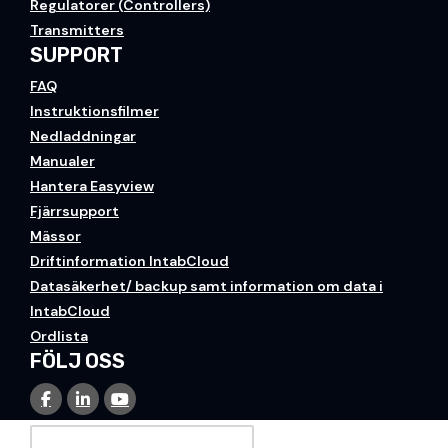
Regulatorer (Controllers)
Transmitters
SUPPORT
FAQ
Instruktionsfilmer
Nedladdningar
Manualer
Hantera Easyview
Fjärrsupport
Mässor
Driftinformation IntabCloud
Datasäkerhet/ backup samt information om data i
IntabCloud
Ordlista
FÖLJ OSS
PRENUMERERA PÅ VÅRT NYHETSBREV