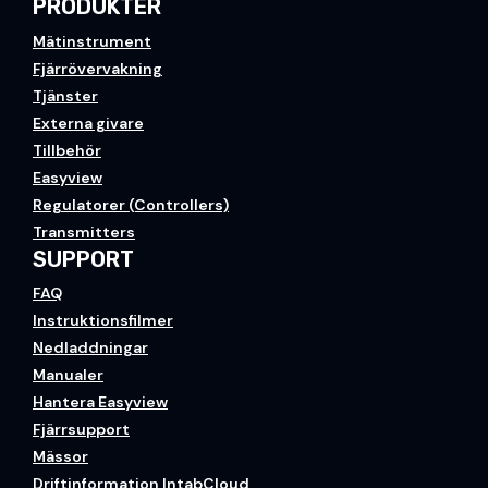
PRODUKTER
Mätinstrument
Fjärrövervakning
Tjänster
Externa givare
Tillbehör
Easyview
Regulatorer (Controllers)
Transmitters
SUPPORT
FAQ
Instruktionsfilmer
Nedladdningar
Manualer
Hantera Easyview
Fjärrsupport
Mässor
Driftinformation IntabCloud