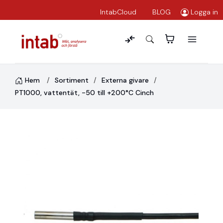
IntabCloud
BLOG
Logga in
Hem
Sortiment
Externa givare
PT1000, vattentät, -50 till +200°C Cinch