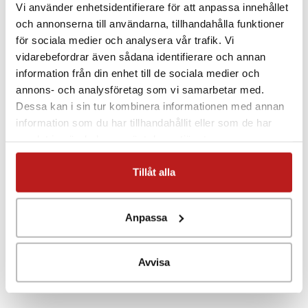
Vattentät universalgivare, Pt1000, för mätning i -50 till
Vi använder enhetsidentifierare för att anpassa innehållet
+200°C. Givaren är utformad för mätning i gas och
och annonserna till användarna, tillhandahålla funktioner
flytande ämnen.
för sociala medier och analysera vår trafik. Vi
vidarebefordrar även sådana identifierare och annan
Givarkroppen är i rostfritt stål 17241 med en diameter på
information från din enhet till de sociala medier och
6 mm och en längd på 600 mm. Kabel är i silikon.
annons- och analysföretag som vi samarbetar med.
Dessa kan i sin tur kombinera informationen med annan
Givaren har IP-klass 68 och kan sänkas ner i vatten till 5
information som du har tillhandahållit eller som de har
meters djup.
samlat in när du har använt deras tjänster.
Tillåt alla
Anpassa
Avvisa