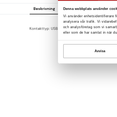
Beskrivning
Teknisk specifikation
File
Denna webbplats använder cook
Vi använder enhetsidentifierare f
analysera vår trafik. Vi vidarebe
och analysföretag som vi samarb
Kontakttyp: USB typ A hane- Micro-USB hane. Två 
eller som de har samlat in när du
Avvisa