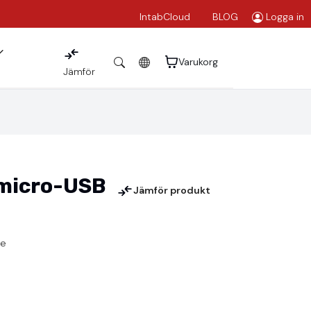
IntabCloud
BLOG
Logga in
Varukorg
Jämför
 micro-USB
Jämför produkt
ne