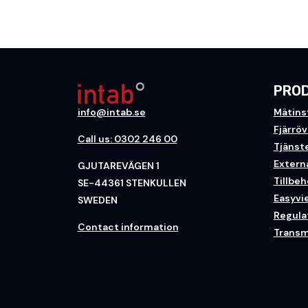
PRO
info@intab.se
Mätins
Fjärrö
Call us: 0302 246 00
Tjänst
Extern
GJUTAREVÄGEN 1
Tillbeh
SE-44361 STENKULLEN
Easyvi
SWEDEN
Regulat
Contact information
Transm