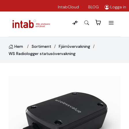
IntabCloud
BLOG
Logga in
Hem
Sortiment
Fjärrövervakning
WS Radiologger statusövervakning