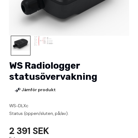
WS Radiologger
statusövervakning
Jämför produkt
WS-DLXc
Status (öppen/sluten, på/av).
2 391 SEK