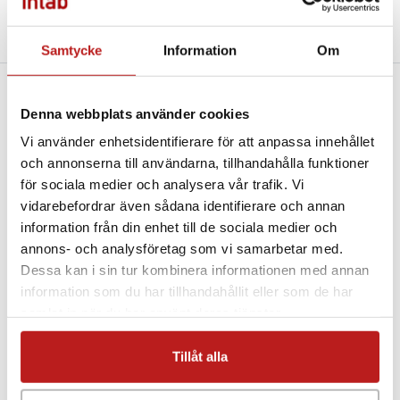
Beskrivning
Teknisk specifikation
Filer och Länkar
Bra komplement
Samtycke
Information
Om
Denna webbplats använder cookies
Radiologger till Intab Wireless System för
statusövervakning (öppen/sluten, på/av). Kapslingen är
Vi använder enhetsidentifierare för att anpassa innehållet
tilllverkad i återvunnen plast.
och annonserna till användarna, tillhandahålla funktioner
för sociala medier och analysera vår trafik. Vi
Det trådlösa mätsystemet består av radiologgers,
vidarebefordrar även sådana identifierare och annan
basstation och, vid behov, en "Range Extender".
information från din enhet till de sociala medier och
Mätvärden skickas över en säker trådlös förbindelse till
annons- och analysföretag som vi samarbetar med.
basstationen. Sändning görs med radiovågor på 868Mhz.
Dessa kan i sin tur kombinera informationen med annan
Beroende på om du vill läsa av dina mätvärden via
information som du har tillhandahållit eller som de har
internet eller lokalt finns flera alternativ vad gäller
samlat in när du har använt deras tjänster.
basstationer.
Tillåt alla
Här kan du läsa mer om produktgruppen Intab Wireless
System