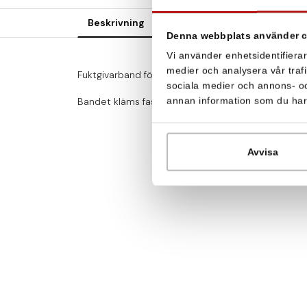
Beskrivning
Teknisk specifikation
File
Denna webbplats använder 
Vi använder enhetsidentifierar
medier och analysera vår trafi
Fuktgivarband för läckagelarm. Bandet säljs som m
sociala medier och annons- o
annan information som du har t
Bandet kläms fast på golvet med en sockellist el
Avvisa