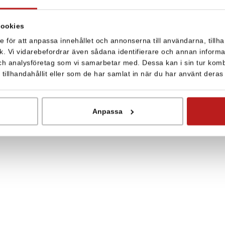
r och Länkar
cookies
e för att anpassa innehållet och annonserna till användarna, tillha
k. Vi vidarebefordrar även sådana identifierare och annan informati
etervara. Priset avser en meter fuktgivarband.
ch analysföretag som vi samarbetar med. Dessa kan i sin tur kom
illhandahållit eller som de har samlat in när du har använt deras 
ler limmas med PL400.
Anpassa