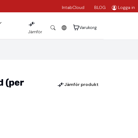
IntabCloud
BLOG
Logga in
Varukorg
Jämför
 (per
Jämför produkt