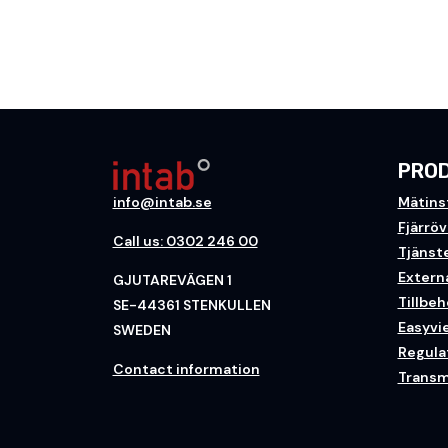
PRO
info@intab.se
Mätins
Fjärrö
Call us: 0302 246 00
Tjänst
Extern
GJUTAREVÄGEN 1
Tillbeh
SE-44361 STENKULLEN
Easyvi
SWEDEN
Regulat
Contact information
Transm