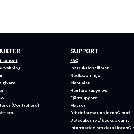
DUKTER
SUPPORT
trument
FAQ
vervakning
Instruktionsfilmer
er
Nedladdningar
a givare
Manualer
ör
Hantera Easyview
ew
Fjärrsupport
orer (Controllers)
Mässor
itters
Driftinformation IntabCloud
Datasäkerhet/ backup samt
information om data i IntabC