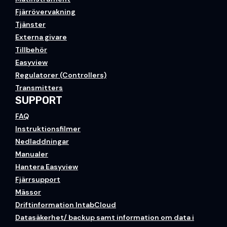
Fjärrövervakning
Tjänster
Externa givare
Tillbehör
Easyview
Regulatorer (Controllers)
Transmitters
SUPPORT
FAQ
Instruktionsfilmer
Nedladdningar
Manualer
Hantera Easyview
Fjärrsupport
Mässor
Driftinformation IntabCloud
Datasäkerhet/ backup samt information om data i