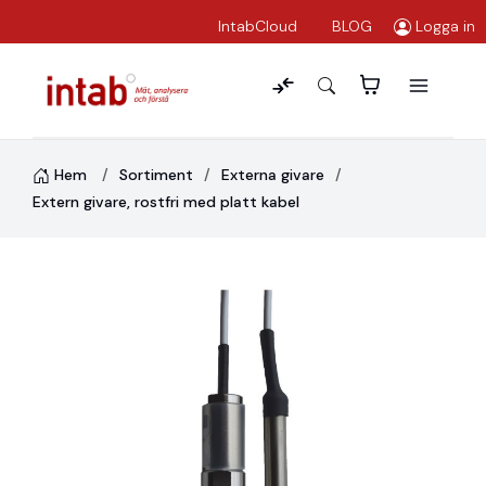
IntabCloud
BLOG
Logga in
Hem
Sortiment
Externa givare
Extern givare, rostfri med platt kabel