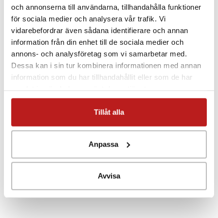
och annonserna till användarna, tillhandahålla funktioner
för sociala medier och analysera vår trafik. Vi
Givare perfekt för mätning i applikationer där loggern
vidarebefordrar även sådana identifierare och annan
måste placeras utanför och givaren föras in via
information från din enhet till de sociala medier och
exempelvis en dörr. Den platta, flexibla kabeln är
annons- och analysföretag som vi samarbetar med.
utformad för att passera genom lucktätningen på ett
Dessa kan i sin tur kombinera informationen med annan
kylskåp eller en frys med minimal effekt.
information som du har tillhandahållit eller som de har
samlat in när du har använt deras tjänster.
Tillåt alla
Anpassa
Avvisa