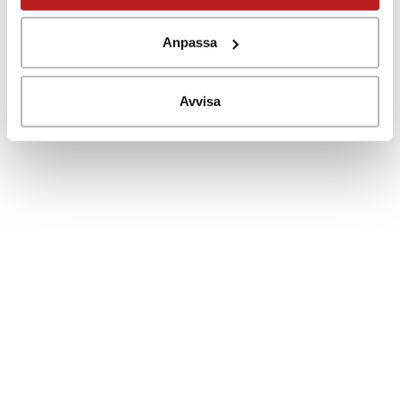
HUMIDITY SENSOR
Measuring range 0 to 100 % RH
Anpassa
Accuracy ±2.5 % RH from 5 to 95 % at 23 °C
Resolution 0.1% RH
Avvisa