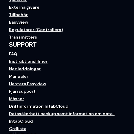
Externa givare
Tillbehör
Easyview
Regulatorer (Controllers)
Transmitters
SUPPORT
FAQ
Instruktionsfilmer
Nedladdningar
Manualer
Hantera Easyview
Fjärrsupport
Mässor
Driftinformation IntabCloud
Datasäkerhet/ backup samt information om data i
IntabCloud
Ordlista