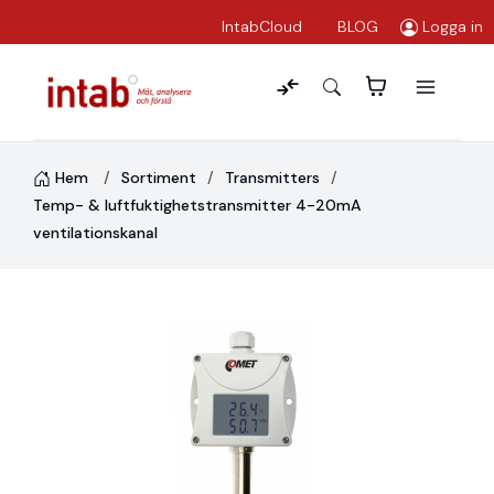
IntabCloud
BLOG
Logga in
Hem
Sortiment
Transmitters
Temp- & luftfuktighetstransmitter 4-20mA
ventilationskanal