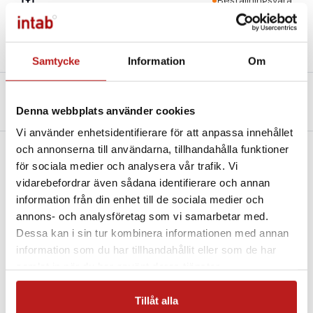
Beställningsvara
Samtycke
Information
Om
Beskrivning
Teknisk specifikation
Denna webbplats använder cookies
Filer och Länkar
Vi använder enhetsidentifierare för att anpassa innehållet
och annonserna till användarna, tillhandahålla funktioner
för sociala medier och analysera vår trafik. Vi
Technical data
vidarebefordrar även sådana identifierare och annan
Measured value
information från din enhet till de sociala medier och
Temperature
annons- och analysföretag som vi samarbetar med.
Relative humidity
Dessa kan i sin tur kombinera informationen med annan
Counted values (dew point…)
information som du har tillhandahållit eller som de har
TEMPERATURE SENSOR
samlat in när du har använt deras tjänster.
Measuring range -30 to +125 °C
Accuracy ±0.4 °C
Tillåt alla
Resolution 0.1 °C