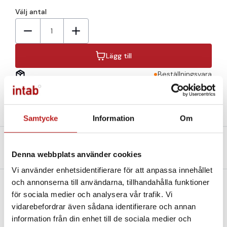
Välj antal
1
Lägg till
Beställningsvara
Samtycke
Information
Om
Beskrivning
Teknisk specifikation
Denna webbplats använder cookies
Filer och Länkar
Vi använder enhetsidentifierare för att anpassa innehållet
och annonserna till användarna, tillhandahålla funktioner
för sociala medier och analysera vår trafik. Vi
vidarebefordrar även sådana identifierare och annan
Batteri 3.6V litium till Intab Wireless System.
information från din enhet till de sociala medier och
annons- och analysföretag som vi samarbetar med.