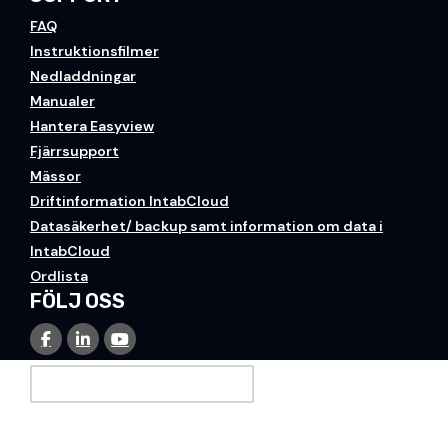
FAQ
Instruktionsfilmer
Nedladdningar
Manualer
Hantera Easyview
Fjärrsupport
Mässor
Driftinformation IntabCloud
Datasäkerhet/ backup samt information om data i
IntabCloud
Ordlista
FÖLJ OSS
PRENUMERERA PÅ VÅRT NYHETSBREV