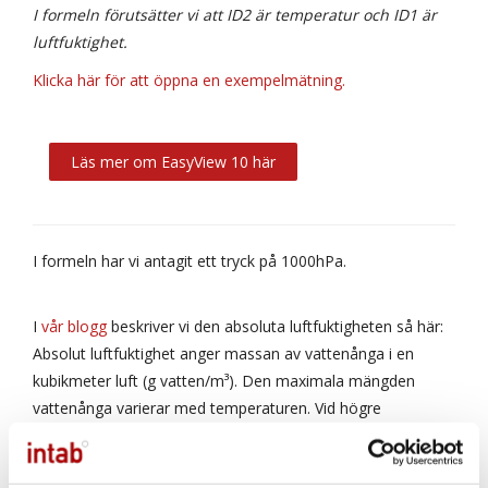
I formeln förutsätter vi att ID2 är temperatur och ID1 är
luftfuktighet.
Klicka här för att öppna en exempelmätning.
Läs mer om EasyView 10 här
I formeln har vi antagit ett tryck på 1000hPa.
I
vår blogg
beskriver vi den absoluta luftfuktigheten så här:
Absolut luftfuktighet anger massan av vattenånga i en
kubikmeter luft (g vatten/m³). Den maximala mängden
vattenånga varierar med temperaturen. Vid högre
temperaturer kan luften innehålla mer vattenånga innan det
bildas kondens, än vad som är möjligt vid lägre