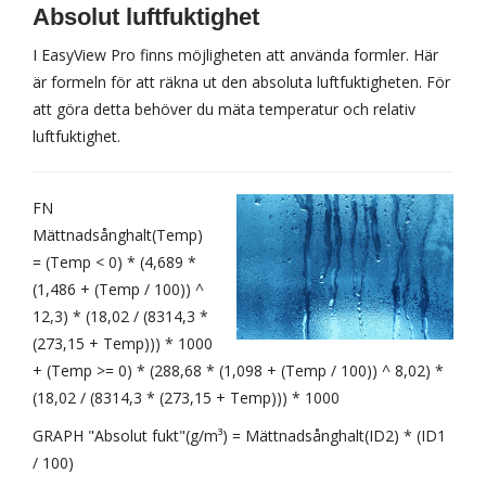
Absolut luftfuktighet
I EasyView Pro finns möjligheten att använda formler. Här
är formeln för att räkna ut den absoluta luftfuktigheten. För
att göra detta behöver du mäta temperatur och relativ
luftfuktighet.
FN
Mättnadsånghalt(Temp)
= (Temp < 0) * (4,689 *
(1,486 + (Temp / 100)) ^
12,3) * (18,02 / (8314,3 *
(273,15 + Temp))) * 1000
+ (Temp >= 0) * (288,68 * (1,098 + (Temp / 100)) ^ 8,02) *
(18,02 / (8314,3 * (273,15 + Temp))) * 1000
GRAPH "Absolut fukt"(g/m³) = Mättnadsånghalt(ID2) * (ID1
/ 100)