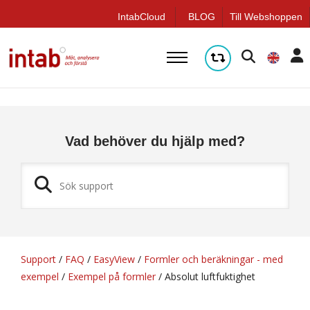
q
IntabCloud
BLOG
Till Webshoppen
Vad behöver du hjälp med?
Support
/
FAQ
/
EasyView
/
Formler och beräkningar - med
exempel
/
Exempel på formler
/
Absolut luftfuktighet