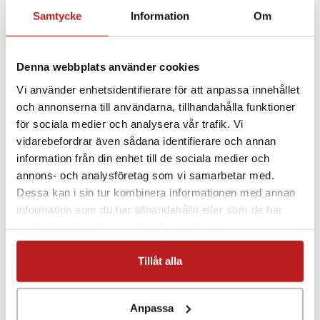
temperaturer. Den absoluta luftfuktigheten är därför tre till
Samtycke
Information
Om
fyra gånger högre under sommaren jämfört med vintern.
Detta beror på att en större andel vatten avdunstar i
sommarvärmen. Vid -10°C är maxnivån för den absoluta
Denna webbplats använder cookies
luftfuktigheten 2g/m³, vid 30°C är den 30g/m³ och vid 70°C
Vi använder enhetsidentifierare för att anpassa innehållet
200g/m³.
och annonserna till användarna, tillhandahålla funktioner
för sociala medier och analysera vår trafik. Vi
vidarebefordrar även sådana identifierare och annan
information från din enhet till de sociala medier och
annons- och analysföretag som vi samarbetar med.
Dessa kan i sin tur kombinera informationen med annan
information som du har tillhandahållit eller som de har
samlat in när du har använt deras tjänster.
Tillåt alla
Anpassa