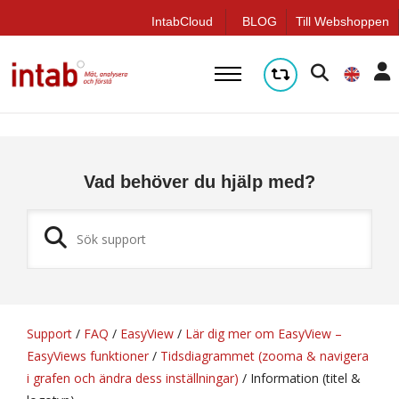
q
IntabCloud
BLOG
Till Webshoppen
Vad behöver du hjälp med?
Support
/
FAQ
/
EasyView
/
Lär dig mer om EasyView –
EasyViews funktioner
/
Tidsdiagrammet (zooma & navigera
i grafen och ändra dess inställningar)
/
Information (titel &