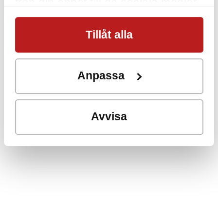
från din enhet till de sociala medier
och annons- och analysföretag som
Tillåt alla
vi samarbetar med. Dessa kan i sin
tur kombinera informationen med
annan information som du har
Anpassa
tillhandahållit eller som de har
samlat in när du har använt deras
Avvisa
tjänster.