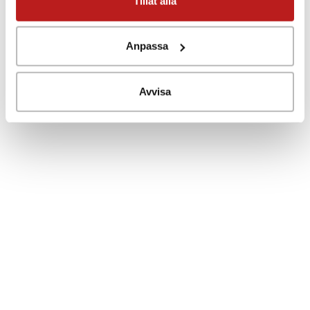
Tillåt alla
Testa live-demo här
Anpassa
Månadsabonnemang gäller för
Flexible
System
och
Wireless System
.
Avvisa