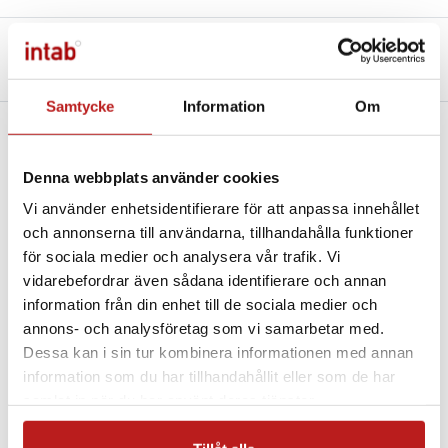
Beskrivning
Teknisk specifikation
Filer och Länkar
Useful complements
Samtycke
Information
Om
Med vår molntjänst IntabCloud har du all
din mätdata i handen.
Denna webbplats använder cookies
Se mätdatan var du än är via mobil eller dator
Vi använder enhetsidentifierare för att anpassa innehållet
och annonserna till användarna, tillhandahålla funktioner
Enkel export till Easyview för avancerad analys för
för sociala medier och analysera vår trafik. Vi
den som kräver mer
vidarebefordrar även sådana identifierare och annan
Möjlighet till PDF-rapporter och larm via SMS/e-post
information från din enhet till de sociala medier och
Bevakning av er mätdata för att upptäcka eventuella
annons- och analysföretag som vi samarbetar med.
förbättringar eller fel.
Dessa kan i sin tur kombinera informationen med annan
Modeller med wifi eller som är kopplade till nätverk har
information som du har tillhandahållit eller som de har
denna
molntjänsten istället.
samlat in när du har använt deras tjänster.