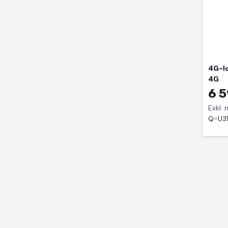
4G-lo
4G
6 5
Exkl.
Q-U31