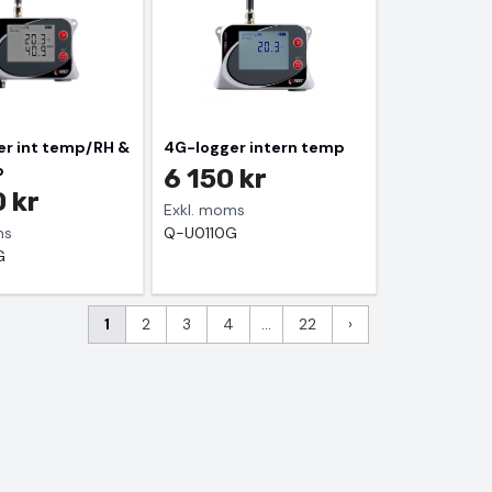
r int temp/RH &
4G-logger intern temp
p
6 150 kr
 kr
Exkl. moms
ms
Q-U0110G
G
1
2
3
4
...
22
›