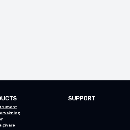
DUCTS
SUPPORT
trument
vervakning
er
a givare