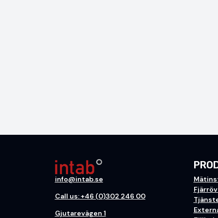
PRO
info@intab.se
Mätins
Fjärrö
Call us: +46 (0)302 246 00
Tjänst
Extern
Gjutarevägen 1