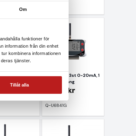
Om
andahålla funktioner för
n information från din enhet
 tur kombinera informationen
deras tjänster.
r 4 extern temp
4G-logger 3st 0-20mA, 1
digital ingång
 kr
Tillåt alla
6 990 kr
ms
G
Exkl. moms
Q-U6841G