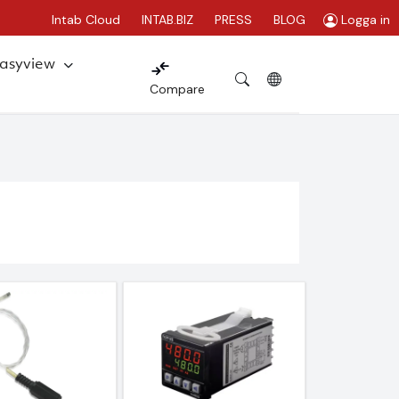
Intab Cloud
INTAB.BIZ
PRESS
BLOG
Logga in
Easyview
Compare