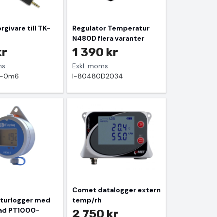
givare till TK-
Regulator Temperatur
N480D flera varanter
kr
1 390 kr
ms
Exkl. moms
5-0m6
I-80480D2034
Comet datalogger extern
turlogger med
temp/rh
rad PT1000-
2 750 kr