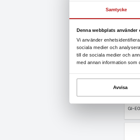
Q-U3
Samtycke
Denna webbplats använder 
Vi använder enhetsidentifierar
sociala medier och analysera 
till de sociala medier och a
med annan information som du 
PT 1
tråds
Avvisa
391
Exkl.
GI-E