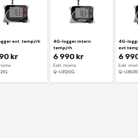
gger ext. temp/rh
4G-logger intern
4G-logge
temp/rh
ext tem
90 kr
6 990 kr
6 990
 moms
Exkl. moms
Exkl. mo
21G
Q-U3120G
Q-U3631