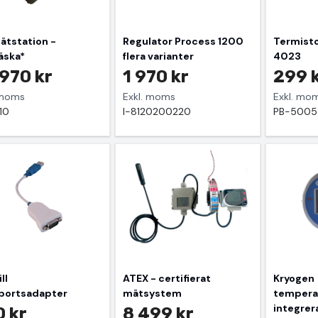
ätstation -
Regulator Process 1200
Termistor
äska*
flera varianter
4023
970 kr
1 970 kr
299 
 moms
Exkl. moms
Exkl. mo
10
I-8120200220
PB-500
ll
ATEX - certifierat
Kryogen
portsadapter
mätsystem
tempera
integre
 kr
8 499 kr