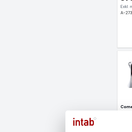
Exkl.
A-27
Comet
temp
2 9
Exkl.