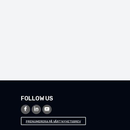
FOLLOW US
PRENUMERERA PÅ VÅRT NYHETSBREV