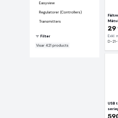
Easyview
Regulatorer (Controllers)
Fältm
Mätv
Transmitters
29 
Exkl.
Filter
D-21-
Visar
421
products
USB ti
serie
590