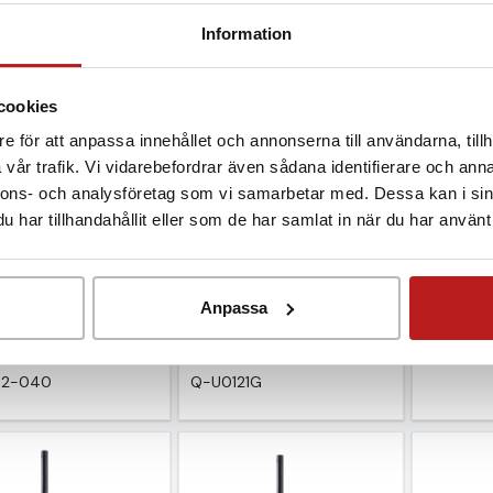
120
Q-U3631
Q-U0110
Information
cookies
e för att anpassa innehållet och annonserna till användarna, tillh
vår trafik. Vi vidarebefordrar även sådana identifierare och anna
nnons- och analysföretag som vi samarbetar med. Dessa kan i sin
har tillhandahållit eller som de har samlat in när du har använt 
000 max 200°C, 3-
4G-logger 2 extern temp
4G-logge
. flera längder
4G
6 990
Anpassa
 kr
6 690 kr
Exkl. mo
 moms
Exkl. moms
Q-U0141
02-040
Q-U0121G