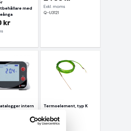
ör
Exkl. moms
tbehållare med
Q-U3121
veånga
 kr
ms
talogger intern
Termoelement, typ K
690 kr
 kr
Exkl. moms
ms
GI-102