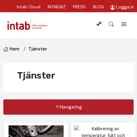
Logga in
Intab Cloud
INTAB.BIZ
PRESS
BLOG
Hem
Tjänster
Tjänster
Navigering