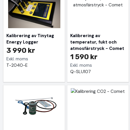
Kalibrering av Tinytag
Kalibrering av
Energy Logger
temperatur, fukt och
atmosfärstryck - Comet
3 990 kr
1 590 kr
Exkl. moms
T-2040-E
Exkl. moms
Q-SLU107