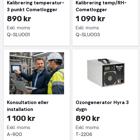
Kalibrering temperatur-
Kalibrering temp/RH-
3 punkt Cometlogger
Cometlogger
890 kr
1 090 kr
Exkl. moms
Exkl. moms
Q-SLU001
Q-SLU003
Konsultation eller
Ozongenerator Hyra 3
installation
dygn
1 100 kr
890 kr
Exkl. moms
Exkl. moms
A-900
T-2206