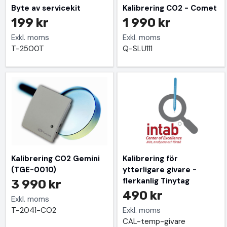
Byte av servicekit
Kalibrering CO2 - Comet
199 kr
1 990 kr
Exkl. moms
Exkl. moms
T-2500T
Q-SLU111
Kalibrering CO2 Gemini
Kalibrering för
(TGE-0010)
ytterligare givare -
flerkanlig Tinytag
3 990 kr
490 kr
Exkl. moms
T-2041-CO2
Exkl. moms
CAL-temp-givare