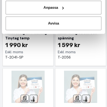
Anpassa
Avvisa
Kalibrering av 1-kanalig
Kalibrering ström och
Tinytag temp
spänning
1 990 kr
1 599 kr
Exkl. moms
Exkl. moms
T-2041-SP
T-2056