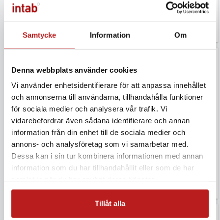
Exkl. moms
Exkl. moms
CAL-temp
A-219
Samtycke
Information
Om
Denna webbplats använder cookies
Vi använder enhetsidentifierare för att anpassa innehållet
och annonserna till användarna, tillhandahålla funktioner
för sociala medier och analysera vår trafik. Vi
vidarebefordrar även sådana identifierare och annan
Kalibrering RH/Temp hos
Kalibrering RH/Temp hos
information från din enhet till de sociala medier och
Intab, fast klimat
Intab, valfritt klimat
annons- och analysföretag som vi samarbetar med.
1 290 kr
1 490 kr
Dessa kan i sin tur kombinera informationen med annan
information som du har tillhandahållit eller som de har
Exkl. moms
Exkl. moms
samlat in när du har använt deras tjänster.
CAL-rh
CAL-rh3
Tillåt alla