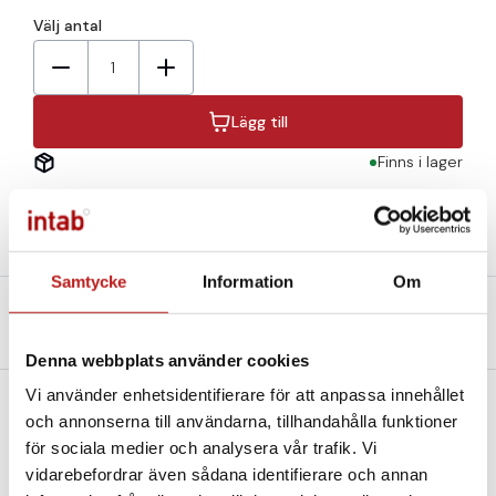
Välj antal
1
Lägg till
Finns i lager
Samtycke
Information
Om
Beskrivning
Teknisk specifikation
Filer och Länkar
Denna webbplats använder cookies
Vi använder enhetsidentifierare för att anpassa innehållet
och annonserna till användarna, tillhandahålla funktioner
Mineralisolerad termoelement.
för sociala medier och analysera vår trafik. Vi
vidarebefordrar även sådana identifierare och annan
Givaren tas hem på beställning.