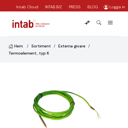
Intab Cloud
INTAB.BIZ
PRESS
BLOG
Logga in
Hem
Sortiment
Externa givare
Termoelement, typ K