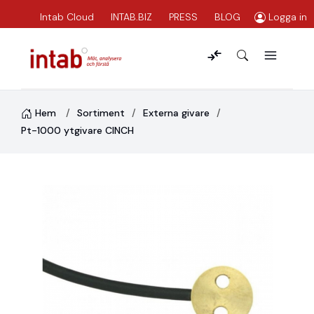
Intab Cloud
INTAB.BIZ
PRESS
BLOG
Logga in
Hem
Sortiment
Externa givare
Pt-1000 ytgivare CINCH