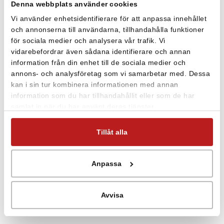
Denna webbplats använder cookies
Ytgivare P1000, klass A, för temperaturmätning.
Vi använder enhetsidentifierare för att anpassa innehållet
Ytgivare i mässing med kabel. Mätområde -50 till +200°C
och annonserna till användarna, tillhandahålla funktioner
och dessa gränser får inte överskridas ens under en kort
för sociala medier och analysera vår trafik. Vi
period, noggrannhet ±(0,15+0,002 |t|).
vidarebefordrar även sådana identifierare och annan
information från din enhet till de sociala medier och
Givarens utformning möjliggör att mäta snabba
annons- och analysföretag som vi samarbetar med. Dessa
temperaturförändringar.
kan i sin tur kombinera informationen med annan
information som du har tillhandahållit eller som de har
Monteras med M4-skruv eller dubbelhäftande tejp.
samlat in när du har använt deras tjänster.
Kapslingsklas IP65.
Tillåt alla
Anpassa
Avvisa