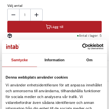
Välj antal
1
Lägg till
Antal i lager: 5
Samtycke
Information
Om
Beskrivning
Teknisk specifikation
Filer och Länkar
Denna webbplats använder cookies
Vi använder enhetsidentifierare för att anpassa innehållet
och annonserna till användarna, tillhandahålla funktioner
5-pinskontakt för anslutning av egna PT100- och PT1000-
för sociala medier och analysera vår trafik. Vi
givare.
vidarebefordrar även sådana identifierare och annan
information från din enhet till de sociala medier och