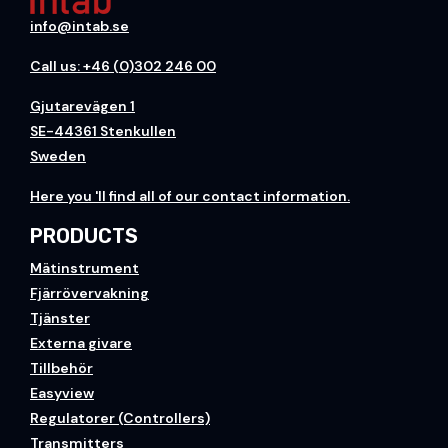
info@intab.se
Call us: +46 (0)302 246 00
Gjutarevägen 1
SE-44361 Stenkullen
Sweden
H
ere you
'll find all of our contact information.
PRODUCTS
Mätinstrument
Fjärrövervakning
Tjänster
Externa givare
Tillbehör
Easyview
Regulatorer (Controllers)
Transmitters