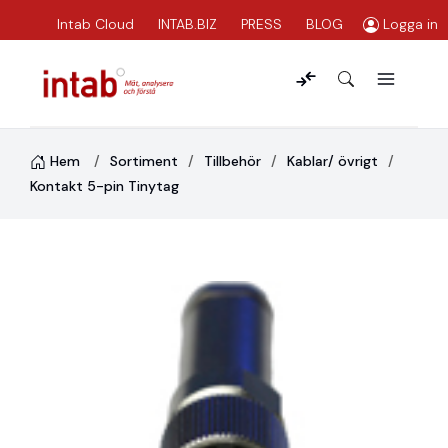
Intab Cloud
INTAB.BIZ
PRESS
BLOG
Logga in
Hem
Sortiment
Tillbehör
Kablar/ övrigt
Kontakt 5-pin Tinytag